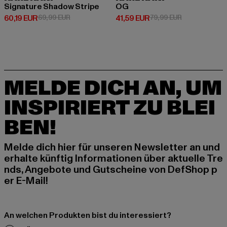
Signature Shadow Stripe
OG
Derzeitiger Preis: 60,19 EUR
Aktionspreis: 69,99 EUR
Derzeitiger Preis: 41,59 EUR
Aktionspreis: 
60,19 EUR
69,99 EUR
41,59 EUR
79,99 EUR
MELDE DICH AN, UM
INSPIRIERT ZU BLEI
BEN!
Melde dich hier für unseren Newsletter an und
erhalte künftig Informationen über aktuelle Tre
nds, Angebote und Gutscheine von DefShop p
er E-Mail!
An welchen Produkten bist du interessiert?