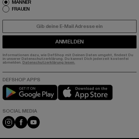
MÄNNER
FRAUEN
E-MAIL
ANMELDEN
Informationen dazu, wie DefShop mit Deinen Daten umgeht, findest Du
in unserer Datenschutzerklärung. Du kannst Dich jederzeit kostenfei
abmelden.
Datenschutzerklärung lesen.
Play market
App store
Instagram
Facebook
YouTube