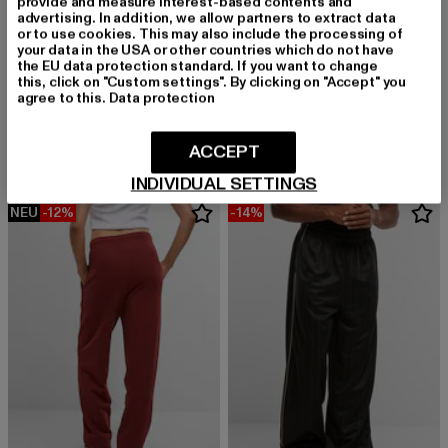
provide and measure interest-based contents and
advertising. In addition, we allow partners to extract data
or to use cookies. This may also include the processing of
your data in the USA or other countries which do not have
the EU data protection standard. If you want to change
this, click on "Custom settings". By clicking on "Accept" you
KARL KANI
KARL KANI
agree to this.
Data protection
Kani Script Sweatpants
Kani Script Sidestripe Trackpants
Derzeitiger Preis: 43,99 EUR
Aktionspreis: 49,99 EUR
Derzeitiger Preis: 44,99 EUR
Aktionspreis:
43,99 EUR
49,99 EUR
44,99 EUR
59,99 EUR
ACCEPT
INDIVIDUAL SETTINGS
NEU
-12%
-14%