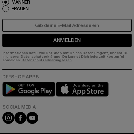
MÄNNER
FRAUEN
E-MAIL
ANMELDEN
Informationen dazu, wie DefShop mit Deinen Daten umgeht, findest Du
in unserer Datenschutzerklärung. Du kannst Dich jederzeit kostenfei
abmelden.
Datenschutzerklärung lesen.
Play market
App store
Instagram
Facebook
YouTube