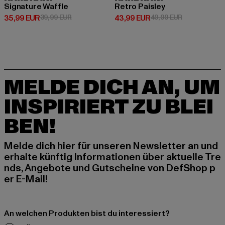
Signature Waffle
Retro Paisley
Derzeitiger Preis: 35,99 EUR
Aktionspreis: 39,99 EUR
Derzeitiger Preis: 43,99 EUR
Aktionspreis:
35,99 EUR
39,99 EUR
43,99 EUR
49,99 EUR
MELDE DICH AN, UM
INSPIRIERT ZU BLEI
BEN!
Melde dich hier für unseren Newsletter an und
erhalte künftig Informationen über aktuelle Tre
nds, Angebote und Gutscheine von DefShop p
er E-Mail!
An welchen Produkten bist du interessiert?