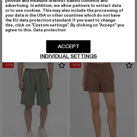
provide and measure interest-based contents and
advertising. In addition, we allow partners to extract data
or to use cookies. This may also include the processing of
your data in the USA or other countries which do not have
the EU data protection standard. If you want to change
this, click on "Custom settings". By clicking on "Accept" you
KARL KANI
KARL KANI
agree to this.
Data protection
Signature Essential
Signature Waffle
Derzeitiger Preis: 35,99 EUR
Aktionspreis: 39,99 EUR
Derzeitiger Preis: 35,99 EUR
Aktionspreis:
35,99 EUR
39,99 EUR
35,99 EUR
39,99 EUR
ACCEPT
INDIVIDUAL SETTINGS
-10%
-10%