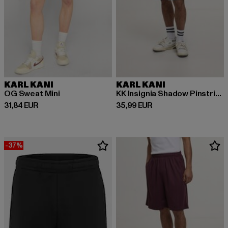
KARL KANI
KARL KANI
OG Sweat Mini
KK Insignia Shadow Pinstripe Soccer Shorts
Derzeitiger Preis: 31,84 EUR
Derzeitiger Preis: 35,99 EUR
31,84 EUR
35,99 EUR
-37%