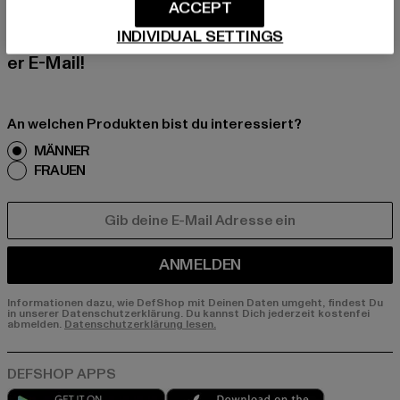
Melde dich hier für unseren Newsletter an und
ACCEPT
erhalte künftig Informationen über aktuelle Tre
INDIVIDUAL SETTINGS
nds, Angebote und Gutscheine von DefShop p
er E-Mail!
An welchen Produkten bist du interessiert?
MÄNNER
FRAUEN
E-MAIL
ANMELDEN
Informationen dazu, wie DefShop mit Deinen Daten umgeht, findest Du
in unserer Datenschutzerklärung. Du kannst Dich jederzeit kostenfei
abmelden.
Datenschutzerklärung lesen.
Play market
App store