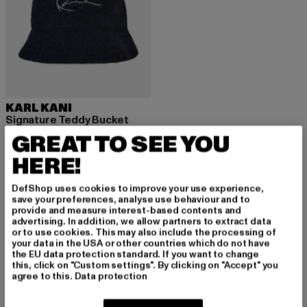
KARL KANI
Signature Teddy Bucket
Derzeitiger Preis: 18,80 EUR
Aktionspreis: 39,99 EUR
18,80 EUR
39,99 EUR
GREAT TO SEE YOU
HERE!
DefShop uses cookies to improve your use experience,
save your preferences, analyse use behaviour and to
provide and measure interest-based contents and
MELDE DICH AN, UM
advertising. In addition, we allow partners to extract data
or to use cookies. This may also include the processing of
your data in the USA or other countries which do not have
INSPIRIERT ZU BLEI
the EU data protection standard. If you want to change
this, click on "Custom settings". By clicking on "Accept" you
BEN!
agree to this.
Data protection