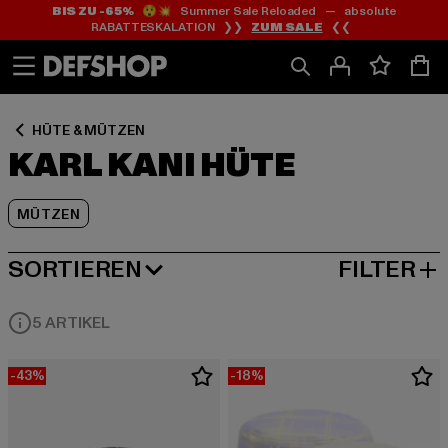
BIS ZU -65%
😲💥 Summer Sale Reloaded — absolute
Zum
Zum
Zum
RABATTESKALATION ❯❯
ZUM SALE
❮❮
Inhalt
Fußzeile
Produktraster
springen
springen
springen
HÜTE & MÜTZEN
KARL KANI HÜTE
MÜTZEN
SORTIEREN
FILTER
BELIEBTESTE
5 ARTIKEL
-43%
-18%