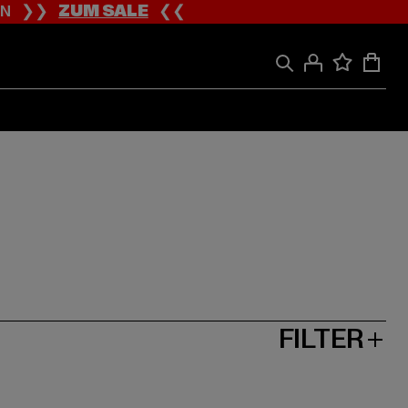
ION ❯❯
ZUM SALE
❮❮
FILTER