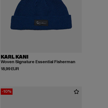
KARL KANI
Woven Signature Essential Fisherman
Derzeitiger Preis: 18,99 EUR
18,99 EUR
-10%