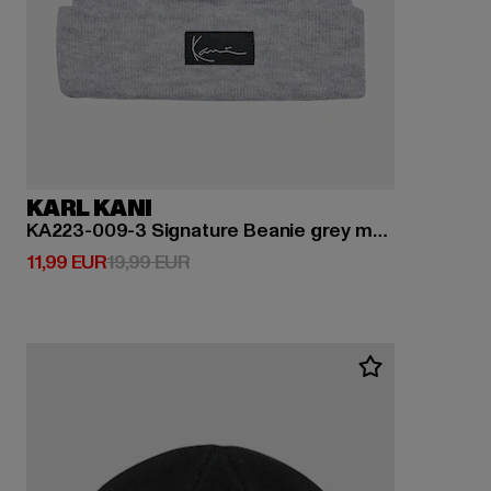
KARL KANI
KA223-009-3 Signature Beanie grey melange
Derzeitiger Preis: 11,99 EUR
Aktionspreis: 19,99 EUR
11,99 EUR
19,99 EUR