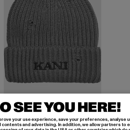
O SEE YOU HERE!
KARL KANI
Retro Distress Beanie
rove your use experience, save your preferences, analyse u
Derzeitiger Preis: 23,74 EUR
23,74 EUR
ontents and advertising. In addition, we allow partners to e
ocessing of your data in the USA or other countries which do 