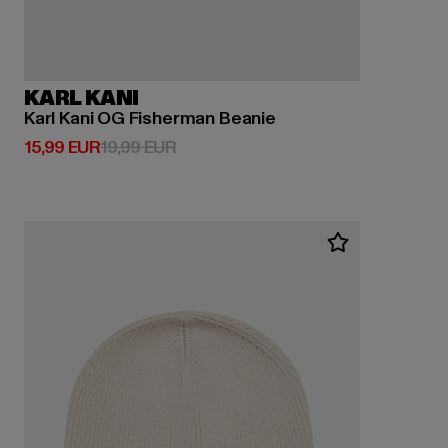
KARL KANI
Karl Kani OG Fisherman Beanie
Derzeitiger Preis: 15,99 EUR
Aktionspreis: 19,99 EUR
15,99 EUR
19,99 EUR