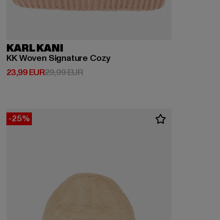
KARL KANI
KK Woven Signature Cozy
Derzeitiger Preis: 23,99 EUR
Aktionspreis: 29,99 EUR
23,99 EUR
29,99 EUR
-25%