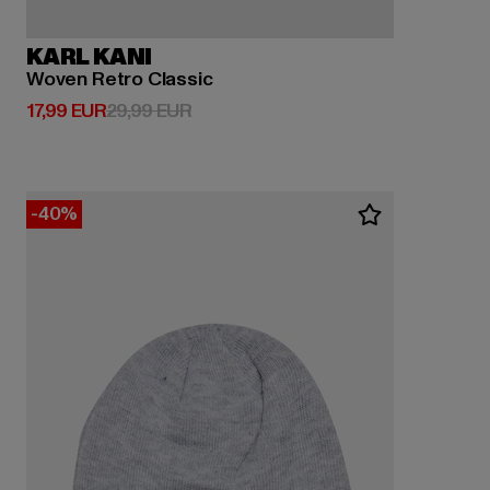
KARL KANI
Woven Retro Classic
Derzeitiger Preis: 17,99 EUR
Aktionspreis: 29,99 EUR
17,99 EUR
29,99 EUR
-40%