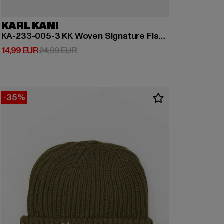
KARL KANI
KA-233-005-3 KK Woven Signature Fisherman Beanie
Derzeitiger Preis: 14,99 EUR
Aktionspreis: 24,99 EUR
14,99 EUR
24,99 EUR
-35%