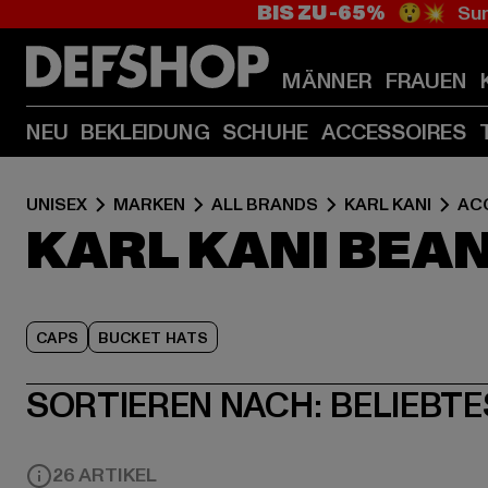
BIS ZU -65%
😲💥 Sum
MÄNNER
FRAUEN
NEU
BEKLEIDUNG
SCHUHE
ACCESSOIRES
UNISEX
MARKEN
ALL BRANDS
KARL KANI
AC
KARL KANI BEA
CAPS
BUCKET HATS
SORTIEREN NACH:
BELIEBTE
26 ARTIKEL