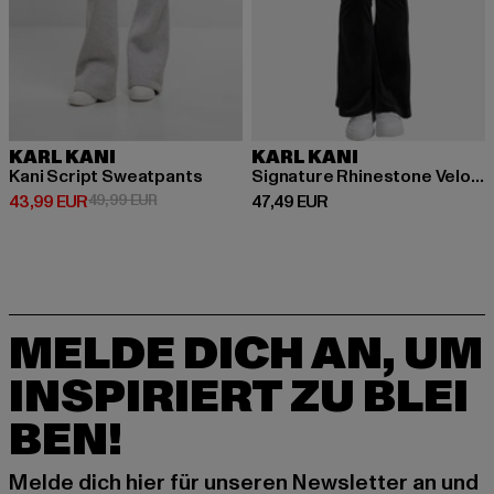
KARL KANI
KARL KANI
Kani Script Sweatpants
Signature Rhinestone Velours
Derzeitiger Preis: 43,99 EUR
Aktionspreis: 49,99 EUR
Derzeitiger Preis: 47,49 EUR
43,99 EUR
49,99 EUR
47,49 EUR
MELDE DICH AN, UM
INSPIRIERT ZU BLEI
BEN!
Melde dich hier für unseren Newsletter an und