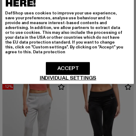
HERE!
DefShop uses cookies to improve your use experience,
save your preferences, analyse use behaviour and to
provide and measure interest-based contents and
advertising. In addition, we allow partners to extract data
or to use cookies. This may also include the processing of
your data in the USA or other countries which do not have
the EU data protection standard. If you want to change
this, click on "Custom settings". By clicking on "Accept" you
KARL KANI
KARL KANI
agree to this.
Data protection
Small Signature Essential Os Sweatpants
Signature Sidestripe Trackpants
Derzeitiger Preis: 43,99 EUR
Aktionspreis: 49,99 EUR
Derzeitiger Preis: 47,99 EUR
43,99 EUR
49,99 EUR
47,99 EUR
ACCEPT
INDIVIDUAL SETTINGS
-12%