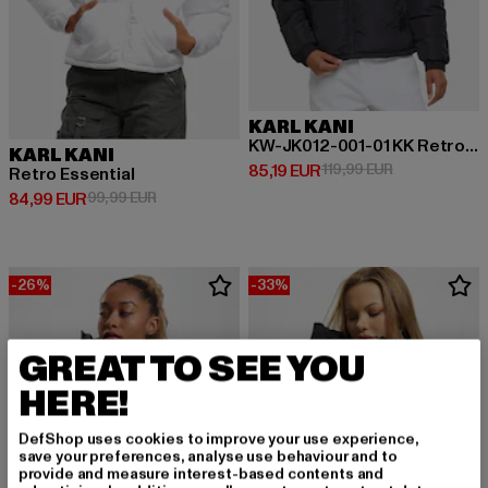
KARL KANI
KW-JK012-001-01 KK Retro Essential Puffer Jacket
KARL KANI
Derzeitiger Preis: 85,19 EUR
Aktionspreis: 
85,19 EUR
119,99 EUR
Retro Essential
Derzeitiger Preis: 84,99 EUR
Aktionspreis: 99,99 EUR
84,99 EUR
99,99 EUR
-26%
-33%
GREAT TO SEE YOU
HERE!
DefShop uses cookies to improve your use experience,
save your preferences, analyse use behaviour and to
provide and measure interest-based contents and