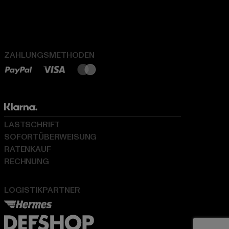
ZAHLUNGSMETHODEN
LASTSCHRIFT
SOFORTÜBERWEISUNG
RATENKAUF
RECHNUNG
LOGISTIKPARTNER