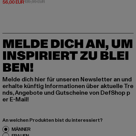
Derzeitiger Preis: 56,00 EUR
Aktionspreis: 139,99 EUR
56,00 EUR
139,99 EUR
MELDE DICH AN, UM
INSPIRIERT ZU BLEI
BEN!
Melde dich hier für unseren Newsletter an und
erhalte künftig Informationen über aktuelle Tre
nds, Angebote und Gutscheine von DefShop p
er E-Mail!
An welchen Produkten bist du interessiert?
MÄNNER