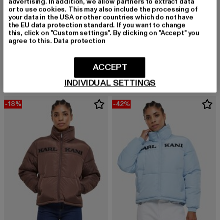
advertising. In addition, we allow partners to extract data
or to use cookies. This may also include the processing of
your data in the USA or other countries which do not have
the EU data protection standard. If you want to change
this, click on "Custom settings". By clicking on "Accept" you
agree to this.
Data protection
KARL KANI
KARL KANI
Retro Pu
Diamond Puffer
Derzeitiger Preis: 103,59 EUR
Aktionspreis: 139,99 EUR
Derzeitiger Preis: 100,49 EUR
Aktionsprei
103,59 EUR
139,99 EUR
100,49 EUR
149,99 EUR
ACCEPT
INDIVIDUAL SETTINGS
-18%
-42%