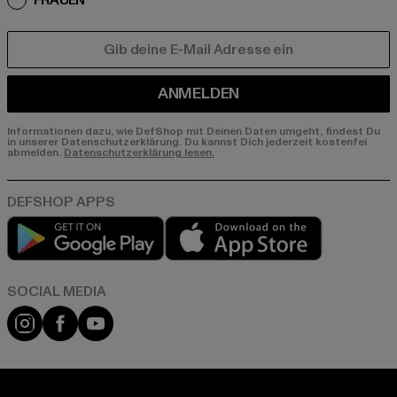
FRAUEN
E-MAIL
ANMELDEN
Informationen dazu, wie DefShop mit Deinen Daten umgeht, findest Du
in unserer Datenschutzerklärung. Du kannst Dich jederzeit kostenfei
abmelden.
Datenschutzerklärung lesen.
Play market
App store
Instagram
Facebook
YouTube