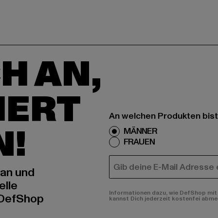
H AN,
IERT
An welchen Produkten bist
N!
MÄNNER
FRAUEN
E-MAIL
 an und
elle
Informationen dazu, wie DefShop mit 
 DefShop
kannst Dich jederzeit kostenfei abme