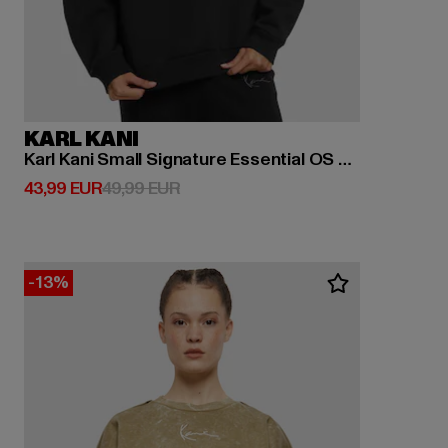
KARL KANI
Karl Kani Small Signature Essential OS Crew
Derzeitiger Preis: 43,99 EUR
Aktionspreis: 49,99 EUR
43,99 EUR
49,99 EUR
-13%