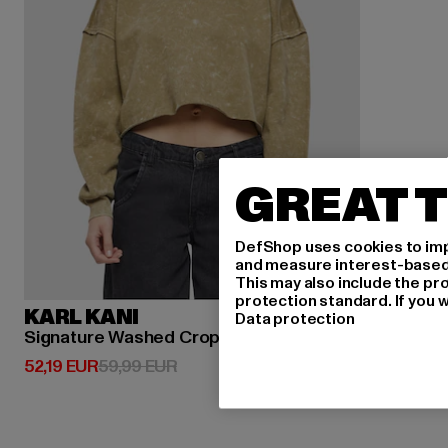
GREAT T
DefShop uses cookies to imp
and measure interest-based c
This may also include the pr
protection standard. If you w
KARL KANI
Data protection
Signature Washed Crop
Derzeitiger Preis: 52,19 EUR
Aktionspreis: 59,99 EUR
52,19 EUR
59,99 EUR