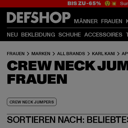
BIS ZU -65%
😲💥 Sum
MÄNNER
FRAUEN
NEU
BEKLEIDUNG
SCHUHE
ACCESSOIRES
FRAUEN
MARKEN
ALL BRANDS
KARL KANI
AP
CREW NECK JUM
FRAUEN
CREW NECK JUMPERS
SORTIEREN NACH:
BELIEBTE