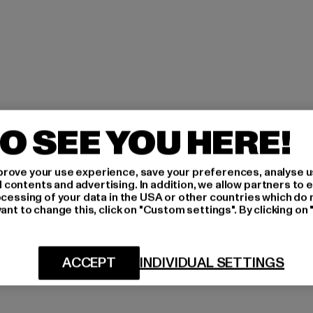
O SEE YOU HERE!
rove your use experience, save your preferences, analyse u
ontents and advertising. In addition, we allow partners to e
ocessing of your data in the USA or other countries which do 
ant to change this, click on "Custom settings". By clicking on 
ACCEPT
INDIVIDUAL SETTINGS