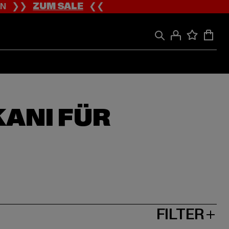
ION ❯❯
ZUM SALE
❮❮
ANI FÜR
FILTER