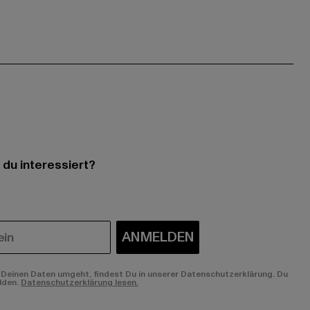
 du interessiert?
ANMELDEN
Deinen Daten umgeht, findest Du in unserer Datenschutzerklärung. Du
lden.
Datenschutzerklärung lesen.