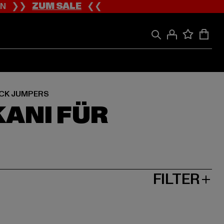
ION ❯❯
ZUM SALE
❮❮
CK JUMPERS
ANI FÜR
FILTER