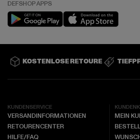
Play market
App stor
KOSTENLOSE RETOURE
TIEFP
KUNDENSERVICE
KUNDEN
VERSANDINFORMATIONEN
MEIN K
RETOURENCENTER
BESTEL
HILFE/FAQ
WUNSCH