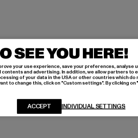
O SEE YOU HERE!
rove your use experience, save your preferences, analyse u
ontents and advertising. In addition, we allow partners to e
ocessing of your data in the USA or other countries which do 
ant to change this, click on "Custom settings". By clicking on 
ACCEPT
INDIVIDUAL SETTINGS