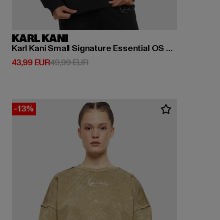
KARL KANI
Karl Kani Small Signature Essential OS Crew
Derzeitiger Preis: 43,99 EUR
Aktionspreis: 49,99 EUR
43,99 EUR
49,99 EUR
-13%