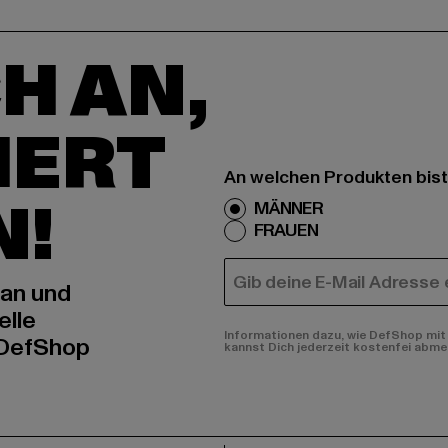
H AN,
IERT
An welchen Produkten bist
N!
MÄNNER
FRAUEN
E-MAIL
 an und
elle
Informationen dazu, wie DefShop mit 
 DefShop
kannst Dich jederzeit kostenfei abme