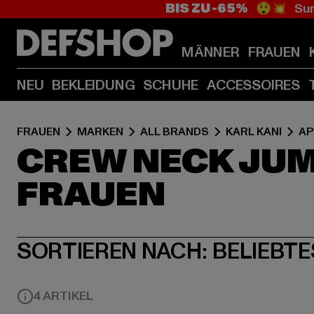
BIS ZU -65%
😲💥 Sum
MÄNNER
FRAUEN
NEU
BEKLEIDUNG
SCHUHE
ACCESSOIRES
FRAUEN
MARKEN
ALL BRANDS
KARL KANI
AP
CREW NECK JUM
FRAUEN
SORTIEREN NACH:
BELIEBTE
4 ARTIKEL