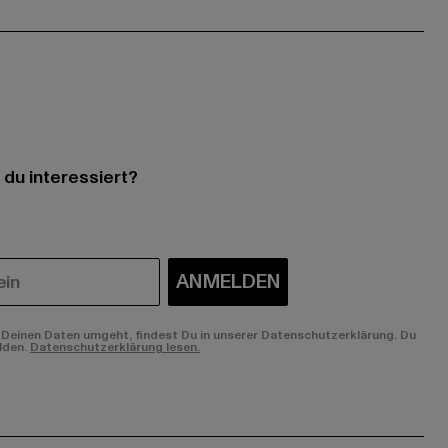
 du interessiert?
ANMELDEN
Deinen Daten umgeht, findest Du in unserer Datenschutzerklärung. Du
lden.
Datenschutzerklärung lesen.