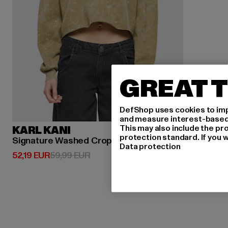
GREAT T
DefShop uses cookies to imp
and measure interest-based c
This may also include the pr
KARL KANI
protection standard. If you w
Signature Washed Crop
Data protection
Derzeitiger Preis: 52,19 EUR
Aktionspreis: 59,99 EUR
52,19 EUR
59,99 EUR