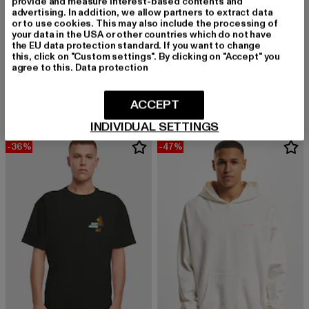
provide and measure interest-based contents and
advertising. In addition, we allow partners to extract data
or to use cookies. This may also include the processing of
your data in the USA or other countries which do not have
the EU data protection standard. If you want to change
this, click on "Custom settings". By clicking on "Accept" you
JUST RHYSE
JUST RHYSE
agree to this.
Data protection
Greenhouse
Pocosol
Derzeitiger Preis: 27,99 EUR
Aktionspreis: 49,99 EUR
Derzeitiger Preis: 36,99 EUR
Aktionspreis:
27,99 EUR
49,99 EUR
36,99 EUR
49,99 EUR
ACCEPT
INDIVIDUAL SETTINGS
-36%
-47%