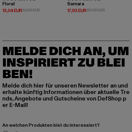
Floral
Samara
Derzeitiger Preis: 13,04 EUR
Aktionspreis: 14,99 EUR
Derzeitiger Preis: 17,93 EUR
Aktionspreis: 
13,04 EUR
14,99 EUR
17,93 EUR
22,99 EUR
MELDE DICH AN, UM
INSPIRIERT ZU BLEI
BEN!
Melde dich hier für unseren Newsletter an und
erhalte künftig Informationen über aktuelle Tre
nds, Angebote und Gutscheine von DefShop p
er E-Mail!
An welchen Produkten bist du interessiert?