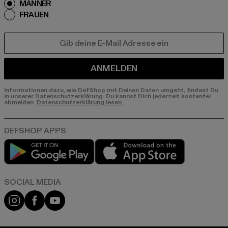
MÄNNER
FRAUEN
E-MAIL
ANMELDEN
Informationen dazu, wie DefShop mit Deinen Daten umgeht, findest Du
in unserer Datenschutzerklärung. Du kannst Dich jederzeit kostenfei
abmelden.
Datenschutzerklärung lesen.
Play market
App store
Instagram
Facebook
YouTube