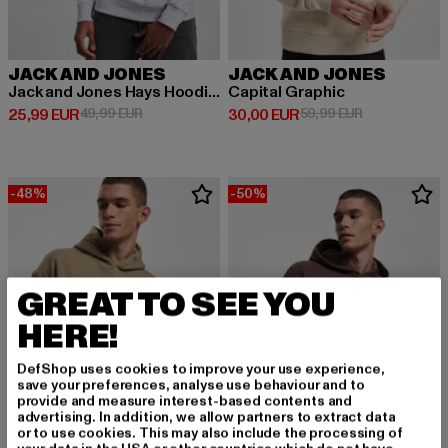
JACK AND JONES
JACK AND JONES
Jack and Jones Hays Hoodies
Capital Graphic
Derzeitiger Preis: 25,99 EUR
Aktionspreis: 49,99 EUR
Derzeitiger Preis: 30,00 EUR
Aktionspreis:
25,99 EUR
49,99 EUR
30,00 EUR
59,99 EUR
-48%
-50%
GREAT TO SEE YOU
HERE!
DefShop uses cookies to improve your use experience,
save your preferences, analyse use behaviour and to
provide and measure interest-based contents and
advertising. In addition, we allow partners to extract data
or to use cookies. This may also include the processing of