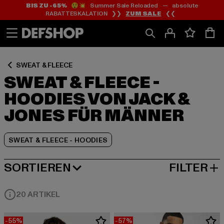
BIS ZU -65%
😲💥 Summer Sale Reloaded — absolute
Zum
Zum
Zum
RABATTESKALATION ❯❯
ZUM SALE
❮❮
Inhalt
Fußzeile
Produktraster
springen
springen
springen
SWEAT & FLEECE
SWEAT & FLEECE -
HOODIES VON JACK &
JONES FÜR MÄNNER
SWEAT & FLEECE - HOODIES
SORTIEREN
FILTER
BELIEBTESTE
20 ARTIKEL
-55%
-57%