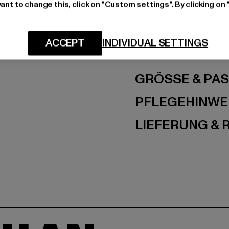
Art.Nr: 12244773-000
ant to change this, click on "Custom settings". By clicking on 
Hersteller: Bestselle
ACCEPT
INDIVIDUAL SETTINGS
Schöneberger Straße 1
GRÖSSE 
PFLEGEHINWE
LIEFERUNG &