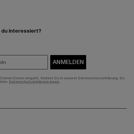
 du interessiert?
ANMELDEN
Deinen Daten umgeht, findest Du in unserer Datenschutzerklärung. Du
lden.
Datenschutzerklärung lesen.