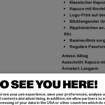
Klassischer Kapu
Kapuze mit Korde
Logo-Print auf de
Blickfangender G
Rippbündchen an Arm- und Hüftabschluss sorgen für einen festen
Sitz
Baumwollmix sor
Reguläre Passfo
Anlass: Alltag
Ausschnitt: Kapuze m
Ärmelart: Langarm
Marke: Jack and Jone
O SEE YOU HERE!
Kat.: Sweat & Fleece 
Farbe: beige
Hersteller Farbe: bei
rove your use experience, save your preferences, analyse u
ontents and advertising. In addition, we allow partners to e
Materialzusammenset
ocessing of your data in the USA or other countries which do 