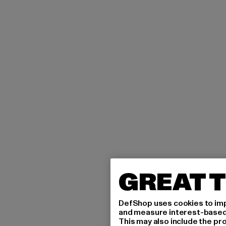
GREAT T
DefShop uses cookies to imp
and measure interest-based c
This may also include the pr