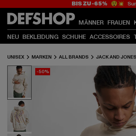
BIS ZU -65%
😲💥 Sum
MÄNNER
FRAUEN
NEU
BEKLEIDUNG
SCHUHE
ACCESSOIRES
UNISEX
MARKEN
ALL BRANDS
JACK AND JONE
-50%