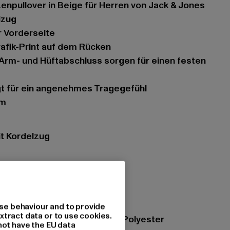
zenpullover in Beige für Herren von Jack & Jones
lzug
r Vorderseite
rafik-Print auf dem Rücken
gt für ein angenehmes Tragegefühl
rm
it Kordelzug
s
- Hoodies
ge
se behaviour and to provide
xtract data or to use cookies.
zung: 70% Baumwolle, 30% Polyester
not have the EU data