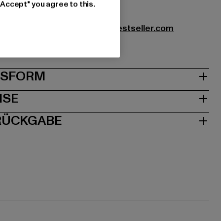
03
"Accept" you agree to this.
r Textilhandels GmbH |
info@bestseller.com
5 | 10963 Berlin | DE
& PASSFORM
ISE
 RÜCKGABE