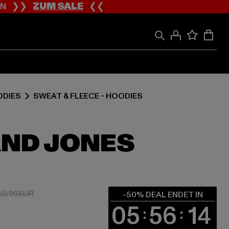
ION ❯❯
ZUM SALE
❮❮
ODIES
SWEAT & FLEECE - HOODIES
AND JONES
 30,00 EUR
Aktionspreis: 59,99 EUR
59,99 EUR
-50% DEAL ENDET IN
05
56
13