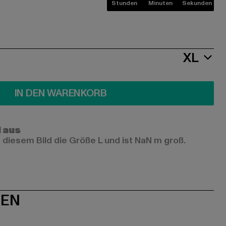
Stunden
Minuten
Sekunden
XL
IN DEN WARENKORB
l aus
 diesem Bild die Größe L und ist NaN m groß.
NEN