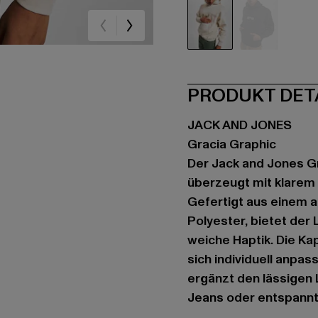
beige
schwarz
PRODUKT DET
JACK AND JONES
Gracia Graphic
Der Jack and Jones G
überzeugt mit klarem
Gefertigt aus einem
Polyester, bietet de
weiche Haptik. Die Ka
sich individuell anpas
ergänzt den lässigen L
Jeans oder entspannt