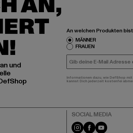
H AN,
IERT
An welchen Produkten bist
N!
MÄNNER
FRAUEN
E-MAIL
 an und
elle
Informationen dazu, wie DefShop mit 
 DefShop
kannst Dich jederzeit kostenfei abme
e
Instagram
Facebook
YouTube