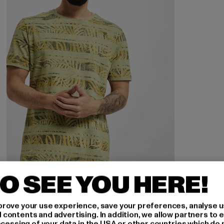
O SEE YOU HERE!
JACK AND JONES
JPR Bludust Placement Stripe
rove your use experience, save your preferences, analyse u
Derzeitiger Preis: 14,10 EUR
Aktionspreis: 29,99 EUR
14,10 EUR
29,99 EUR
ontents and advertising. In addition, we allow partners to e
ocessing of your data in the USA or other countries which do 