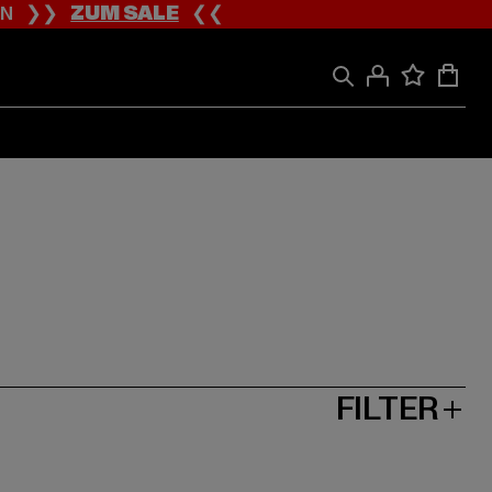
ION ❯❯
ZUM SALE
❮❮
FILTER