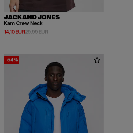
JACK AND JONES
Kam Crew Neck
Derzeitiger Preis: 14,10 EUR
Aktionspreis: 29,99 EUR
14,10 EUR
29,99 EUR
-54%