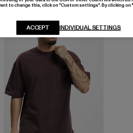
ant to change this, click on "Custom settings". By clicking on 
-53%
ACCEPT
INDIVIDUAL SETTINGS