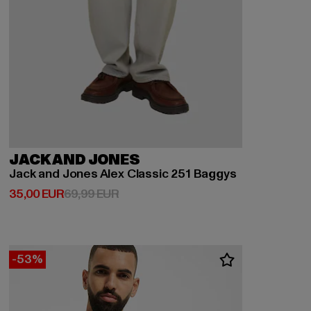
JACK AND JONES
Jack and Jones Alex Classic 251 Baggys
Derzeitiger Preis: 35,00 EUR
Aktionspreis: 69,99 EUR
35,00 EUR
69,99 EUR
-53%