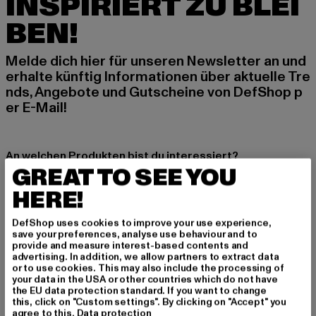
INSPIRIERT ZU BLEI
BEN!
Melde dich hier für unseren Newsletter an und
erhalte künftig Informationen über aktuelle Tre
nds, Angebote und Gutscheine von DefShop p
er E-Mail!
An welchen Produkten bist du interessiert?
GREAT TO SEE YOU
MÄNNER
HERE!
FRAUEN
DefShop uses cookies to improve your use experience,
save your preferences, analyse use behaviour and to
E-MAIL
provide and measure interest-based contents and
advertising. In addition, we allow partners to extract data
ANMELDEN
or to use cookies. This may also include the processing of
your data in the USA or other countries which do not have
the EU data protection standard. If you want to change
Informationen dazu, wie DefShop mit Deinen Daten umgeht, findest Du
this, click on "Custom settings". By clicking on "Accept" you
in unserer Datenschutzerklärung. Du kannst Dich jederzeit kostenfei
agree to this.
Data protection
abmelden.
Datenschutzerklärung lesen.