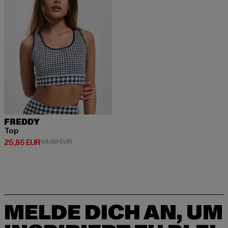
FREDDY
Top
Derzeitiger Preis: 25,85 EUR
Aktionspreis: 54,99 EUR
25,85 EUR
54,99 EUR
MELDE DICH AN, UM