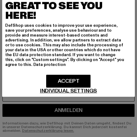
GREAT TO SEE YOU
BEN!
HERE!
Melde dich hier für unseren Newsletter an und
DefShop uses cookies to improve your use experience,
erhalte künftig Informationen über aktuelle Tre
save your preferences, analyse use behaviour and to
nds, Angebote und Gutscheine von DefShop p
provide and measure interest-based contents and
advertising. In addition, we allow partners to extract data
er E-Mail!
or to use cookies. This may also include the processing of
your data in the USA or other countries which do not have
the EU data protection standard. If you want to change
this, click on "Custom settings". By clicking on "Accept" you
An welchen Produkten bist du interessiert?
agree to this.
Data protection
MÄNNER
FRAUEN
ACCEPT
INDIVIDUAL SETTINGS
E-MAIL
ANMELDEN
Informationen dazu, wie DefShop mit Deinen Daten umgeht, findest Du
in unserer Datenschutzerklärung. Du kannst Dich jederzeit kostenfei
abmelden.
Datenschutzerklärung lesen.