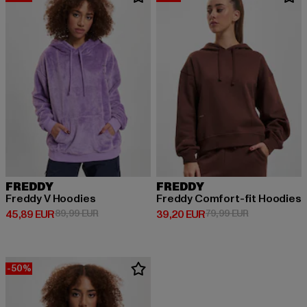
FREDDY
FREDDY
Freddy V Hoodies
Freddy Comfort-fit Hoodies
Derzeitiger Preis: 45,89 EUR
Aktionspreis: 89,99 EUR
Derzeitiger Preis: 39,20 EUR
Aktionspreis:
45,89 EUR
89,99 EUR
39,20 EUR
79,99 EUR
-50%