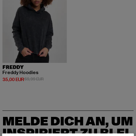
FREDDY
Freddy Hoodies
Derzeitiger Preis: 35,00 EUR
Aktionspreis: 69,99 EUR
35,00 EUR
69,99 EUR
MELDE DICH AN, UM
INSPIRIERT ZU BLEI