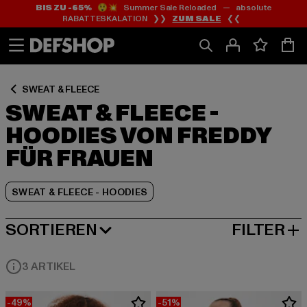
BIS ZU -65%
😲💥 Summer Sale Reloaded — absolute
Zum
Zum
Zum
RABATTESKALATION ❯❯
ZUM SALE
❮❮
Inhalt
Fußzeile
Produktraster
springen
springen
springen
SWEAT & FLEECE
SWEAT & FLEECE -
HOODIES VON FREDDY
FÜR FRAUEN
SWEAT & FLEECE - HOODIES
SORTIEREN
FILTER
BELIEBTESTE
3 ARTIKEL
-49%
-51%