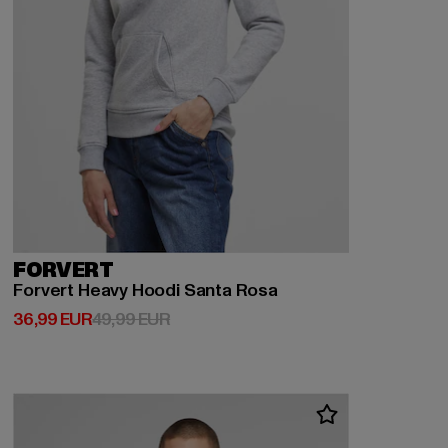
FORVERT
Forvert Heavy Hoodi Santa Rosa
Derzeitiger Preis: 36,99 EUR
Aktionspreis: 49,99 EUR
36,99 EUR
49,99 EUR