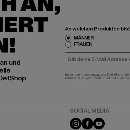
H AN,
IERT
An welchen Produkten bist
N!
MÄNNER
FRAUEN
E-MAIL
 an und
elle
Informationen dazu, wie DefShop mit 
 DefShop
kannst Dich jederzeit kostenfei abme
e
Instagram
Facebook
YouTube