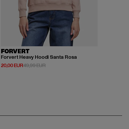
FORVERT
Forvert Heavy Hoodi Santa Rosa
Derzeitiger Preis: 20,00 EUR
Aktionspreis: 49,99 EUR
20,00 EUR
49,99 EUR