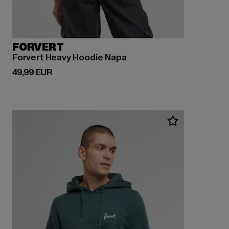
FORVERT
Forvert Heavy Hoodie Napa
Derzeitiger Preis: 49,99 EUR
49,99 EUR