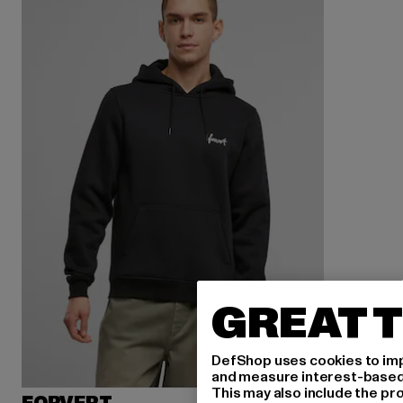
GREAT T
DefShop uses cookies to imp
and measure interest-based c
This may also include the pr