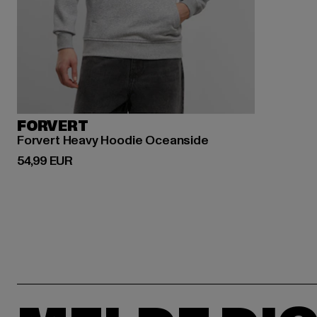
FORVERT
Forvert Heavy Hoodie Oceanside
Derzeitiger Preis: 54,99 EUR
54,99 EUR