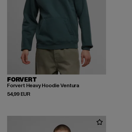
FORVERT
Forvert Heavy Hoodie Ventura
Derzeitiger Preis: 54,99 EUR
54,99 EUR