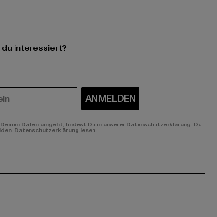
 du interessiert?
ANMELDEN
Deinen Daten umgeht, findest Du in unserer Datenschutzerklärung. Du
lden.
Datenschutzerklärung lesen.