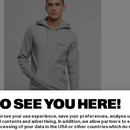
O SEE YOU HERE!
rove your use experience, save your preferences, analyse u
ontents and advertising. In addition, we allow partners to e
ocessing of your data in the USA or other countries which do 
FORVERT