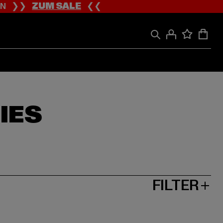
ION ❯❯
ZUM SALE
❮❮
IES
FILTER