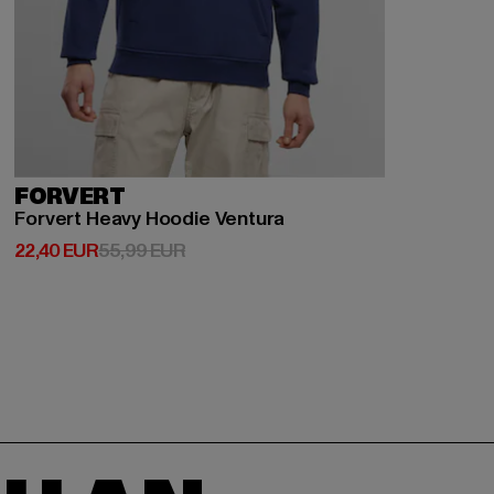
FORVERT
Forvert Heavy Hoodie Ventura
Derzeitiger Preis: 22,40 EUR
Aktionspreis: 55,99 EUR
22,40 EUR
55,99 EUR