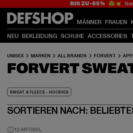
BIS ZU -65%
😲💥 Sum
MÄNNER
FRAUEN
NEU
BEKLEIDUNG
SCHUHE
ACCESSOIRES
UNISEX
MARKEN
ALL BRANDS
FORVERT
APP
FORVERT SWEAT 
SWEAT & FLEECE - HOODIES
SORTIEREN NACH:
BELIEBTE
12 ARTIKEL