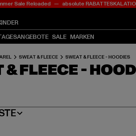
mer Sale Reloaded — absolute RABATTESKALAT
Zum
Zum
Zum
Inhalt
Fußzeile
Produktraster
springen
springen
springen
KINDER
(Enter
(Enter
(Enter
drücken)
drücken)
drücken)
TAGESANGEBOTE
SALE
MARKEN
AREL
SWEAT & FLEECE
SWEAT & FLEECE - HOODIES
& FLEECE - HOOD
STE