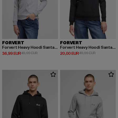
FORVERT
FORVERT
Forvert Heavy Hoodi Santa Rosa
Forvert Heavy Hoodi Santa Rosa
Derzeitiger Preis: 36,99 EUR
Aktionspreis: 49,99 EUR
Derzeitiger Preis: 20,00 EUR
Aktionspreis:
36,99 EUR
49,99 EUR
20,00 EUR
49,99 EUR