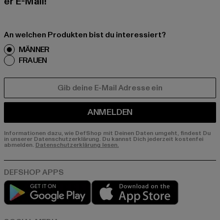
er E-Mail!
An welchen Produkten bist du interessiert?
MÄNNER
FRAUEN
E-MAIL
ANMELDEN
Informationen dazu, wie DefShop mit Deinen Daten umgeht, findest Du
in unserer Datenschutzerklärung. Du kannst Dich jederzeit kostenfei
abmelden.
Datenschutzerklärung lesen.
Play market
App store