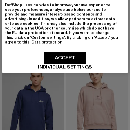
DefShop uses cookies to improve your use experience,
save your preferences, analyse use behaviour and to
provide and measure interest-based contents and
advertising. In addition, we allow partners to extract data
or to use cookies. This may also include the processing of
your data in the USA or other countries which do not have
the EU data protection standard. If you want to change
FORVERT
FORVERT
this, click on "Custom settings". By clicking on "Accept" you
Forvert Heavy Hoodie Oceanside
Forvert Heavy Hoodie Oceanside
agree to this.
Data protection
Derzeitiger Preis: 49,99 EUR
Derzeitiger Preis: 54,99 EUR
49,99 EUR
54,99 EUR
ACCEPT
INDIVIDUAL SETTINGS
-60%
-60%