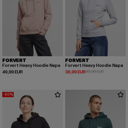
FORVERT
FORVERT
Forvert Heavy Hoodie Napa
Forvert Heavy Hoodie Napa
Derzeitiger Preis: 49,99 EUR
Derzeitiger Preis: 36,99 EUR
Aktionspreis:
49,99 EUR
36,99 EUR
49,99 EUR
-60%