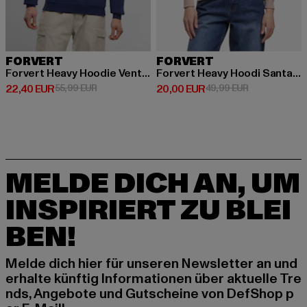
FORVERT
FORVERT
Forvert Heavy Hoodie Ventura
Forvert Heavy Hoodi Santa Rosa
Derzeitiger Preis: 22,40 EUR
Aktionspreis: 55,99 EUR
Derzeitiger Preis: 20,00 EUR
Aktionspreis:
22,40 EUR
55,99 EUR
20,00 EUR
49,99 EUR
MELDE DICH AN, UM
INSPIRIERT ZU BLEI
BEN!
Melde dich hier für unseren Newsletter an und
erhalte künftig Informationen über aktuelle Tre
nds, Angebote und Gutscheine von DefShop p