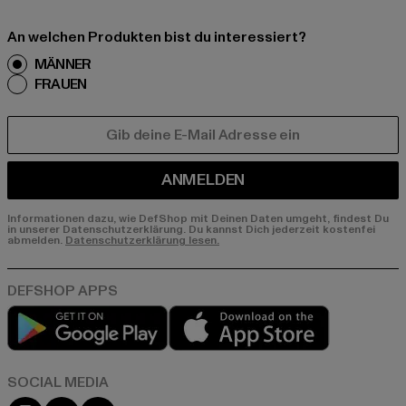
An welchen Produkten bist du interessiert?
MÄNNER
FRAUEN
E-MAIL
ANMELDEN
Informationen dazu, wie DefShop mit Deinen Daten umgeht, findest Du
in unserer Datenschutzerklärung. Du kannst Dich jederzeit kostenfei
abmelden.
Datenschutzerklärung lesen.
Play market
App store