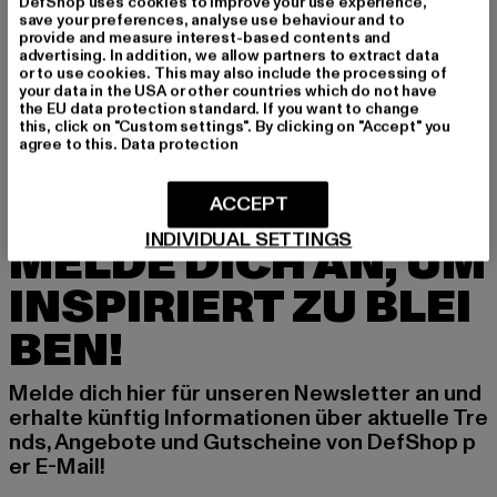
DefShop uses cookies to improve your use experience,
save your preferences, analyse use behaviour and to
provide and measure interest-based contents and
advertising. In addition, we allow partners to extract data
FORVERT
FORVERT
or to use cookies. This may also include the processing of
Forvert Fiss
Forvert Fiss
your data in the USA or other countries which do not have
the EU data protection standard. If you want to change
Derzeitiger Preis: 94,49 EUR
Aktionspreis: 149,99 EUR
Derzeitiger Preis: 94,49 EUR
Aktionspreis
94,49 EUR
149,99 EUR
94,49 EUR
149,99 EUR
this, click on "Custom settings". By clicking on "Accept" you
agree to this.
Data protection
ACCEPT
INDIVIDUAL SETTINGS
MELDE DICH AN, UM
INSPIRIERT ZU BLEI
BEN!
Melde dich hier für unseren Newsletter an und
erhalte künftig Informationen über aktuelle Tre
nds, Angebote und Gutscheine von DefShop p
er E-Mail!