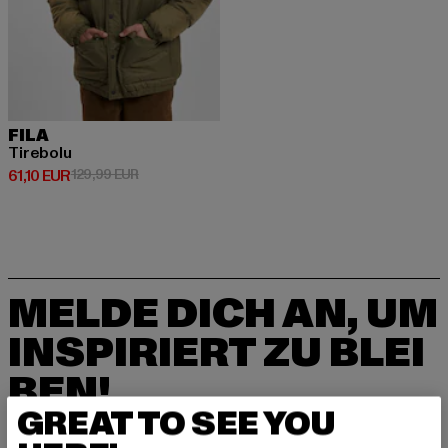
FILA
Tirebolu
Derzeitiger Preis: 61,10 EUR
Aktionspreis: 129,99 EUR
61,10 EUR
129,99 EUR
MELDE DICH AN, UM
INSPIRIERT ZU BLEI
BEN!
GREAT TO SEE YOU
Melde dich hier für unseren Newsletter an und