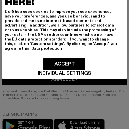
HERE!
erhalte künftig Informationen über aktuelle Tre
nds, Angebote und Gutscheine von DefShop p
DefShop uses cookies to improve your use experience,
er E-Mail!
save your preferences, analyse use behaviour and to
provide and measure interest-based contents and
advertising. In addition, we allow partners to extract data
or to use cookies. This may also include the processing of
An welchen Produkten bist du interessiert?
your data in the USA or other countries which do not have
the EU data protection standard. If you want to change
MÄNNER
this, click on "Custom settings". By clicking on "Accept" you
agree to this.
Data protection
FRAUEN
ACCEPT
E-MAIL
INDIVIDUAL SETTINGS
ANMELDEN
Informationen dazu, wie DefShop mit Deinen Daten umgeht, findest Du
in unserer Datenschutzerklärung. Du kannst Dich jederzeit kostenfei
abmelden.
Datenschutzerklärung lesen.
Play market
App store