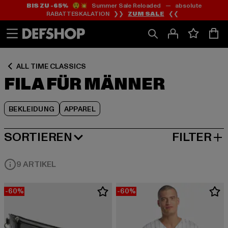
BIS ZU -65%
😲💥 Summer Sale Reloaded — absolute
Zum
Zum
Zum
RABATTESKALATION ❯❯
ZUM SALE
❮❮
Inhalt
Fußzeile
Produktraster
springen
springen
springen
ALL TIME CLASSICS
FILA FÜR MÄNNER
BEKLEIDUNG
APPAREL
SORTIEREN
FILTER
BELIEBTESTE
9 ARTIKEL
-60%
-60%