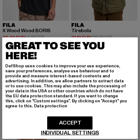
FILA
FILA
X Wood Wood BORIS
Tirebolu
Derzeitiger Preis: 22,00 EUR
Aktionspreis: 54,99 EUR
Derzeitiger Preis: 61,10 EUR
Aktionspreis: 
22,00 EUR
54,99 EUR
61,10 EUR
129,99 EUR
GREAT TO SEE YOU
HERE!
-51%
DefShop uses cookies to improve your use experience,
save your preferences, analyse use behaviour and to
provide and measure interest-based contents and
advertising. In addition, we allow partners to extract data
or to use cookies. This may also include the processing of
your data in the USA or other countries which do not have
the EU data protection standard. If you want to change
this, click on "Custom settings". By clicking on "Accept" you
agree to this.
Data protection
ACCEPT
INDIVIDUAL SETTINGS