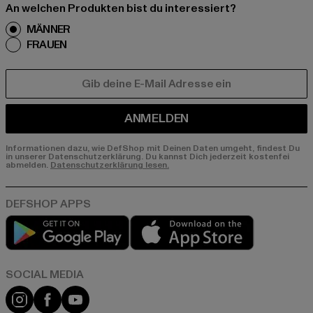
An welchen Produkten bist du interessiert?
MÄNNER
FRAUEN
E-MAIL
ANMELDEN
Informationen dazu, wie DefShop mit Deinen Daten umgeht, findest Du
in unserer Datenschutzerklärung. Du kannst Dich jederzeit kostenfei
abmelden.
Datenschutzerklärung lesen.
Play market
App store
Instagram
Facebook
YouTube