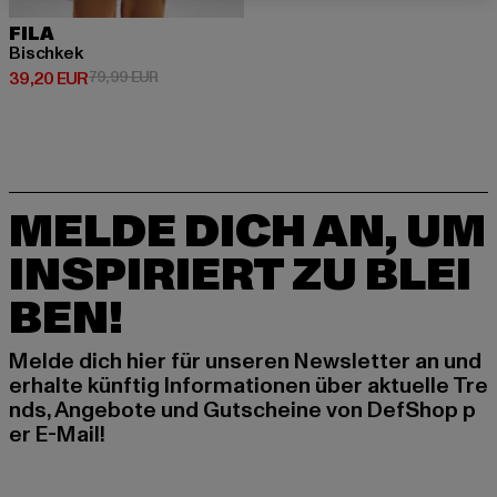
FILA
Bischkek
Derzeitiger Preis: 39,20 EUR
Aktionspreis: 79,99 EUR
39,20 EUR
79,99 EUR
MELDE DICH AN, UM
INSPIRIERT ZU BLEI
BEN!
Melde dich hier für unseren Newsletter an und
erhalte künftig Informationen über aktuelle Tre
nds, Angebote und Gutscheine von DefShop p
er E-Mail!