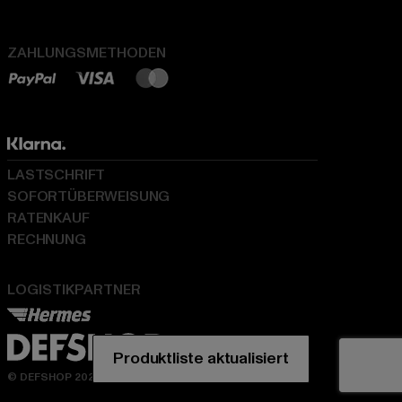
ZAHLUNGSMETHODEN
LASTSCHRIFT
SOFORTÜBERWEISUNG
RATENKAUF
RECHNUNG
LOGISTIKPARTNER
© DEFSHOP 2026. Alle Rechte vorbehalten