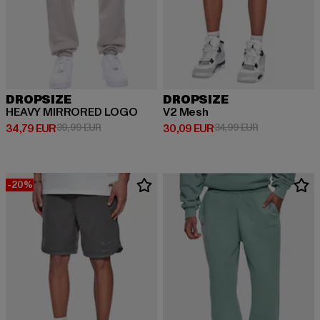
DROPSIZE
DROPSIZE
HEAVY MIRRORED LOGO
V2 Mesh
Derzeitiger Preis: 34,79 EUR
Aktionspreis: 39,99 EUR
Derzeitiger Preis: 30,09 EUR
Aktionspreis:
34,79 EUR
39,99 EUR
30,09 EUR
34,99 EUR
-20%