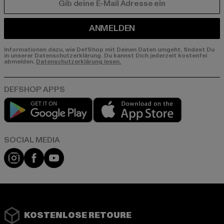
E-MAIL
ANMELDEN
Informationen dazu, wie DefShop mit Deinen Daten umgeht, findest Du
in unserer Datenschutzerklärung. Du kannst Dich jederzeit kostenfei
abmelden.
Datenschutzerklärung lesen.
Play market
App store
Instagram
Facebook
YouTube
KOSTENLOSE RETOURE