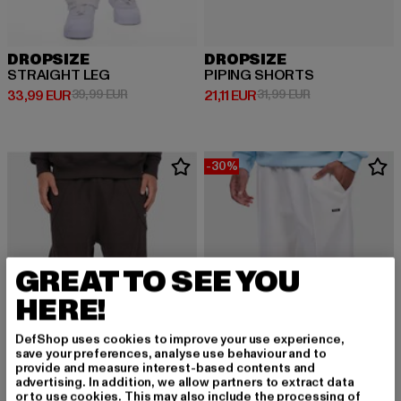
DROPSIZE
DROPSIZE
STRAIGHT LEG
PIPING SHORTS
Derzeitiger Preis: 33,99 EUR
Aktionspreis: 39,99 EUR
Derzeitiger Preis: 21,11 EUR
Aktionspreis: 31
33,99 EUR
39,99 EUR
21,11 EUR
31,99 EUR
-30%
GREAT TO SEE YOU
HERE!
DefShop uses cookies to improve your use experience,
save your preferences, analyse use behaviour and to
provide and measure interest-based contents and
advertising. In addition, we allow partners to extract data
or to use cookies. This may also include the processing of