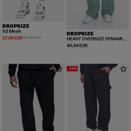
DROPSIZE
V2 Mesh
DROPSIZE
Derzeitiger Preis: 27,99 EUR
Aktionspreis: 34,99 EUR
27,99 EUR
34,99 EUR
HEAVY OVERSIZE DYNAMIC HD LOGO
Derzeitiger Preis: 40,94 EUR
40,94 EUR
-24%