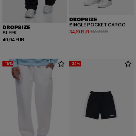
DROPSIZE
SINGLE POCKET CARGO
DROPSIZE
Derzeitiger Preis: 34,19 EUR
Aktionspreis: 
34,19 EUR
44,99 EUR
SLEEK
Derzeitiger Preis: 40,94 EUR
40,94 EUR
-15%
-34%