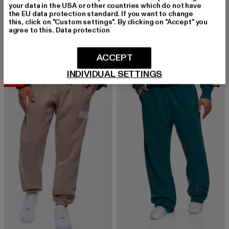
your data in the USA or other countries which do not have
the EU data protection standard. If you want to change
DROPSIZE
DROPSIZE
this, click on "Custom settings". By clicking on "Accept" you
SEAM JOGGER
HEAVY NEXT GEN LOGO PRINT
agree to this.
Data protection
Derzeitiger Preis: 38,79 EUR
Derzeitiger Preis: 27,99 EUR
Aktionspreis:
38,79 EUR
27,99 EUR
39,99 EUR
ACCEPT
INDIVIDUAL SETTINGS
-33%