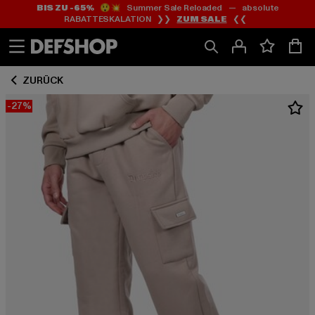
BIS ZU -65%
😲💥 Summer Sale Reloaded — absolute
Zum
Zum
RABATTESKALATION ❯❯
ZUM SALE
❮❮
Inhalt
Fußzeile
springen
springen
ZURÜCK
-27%