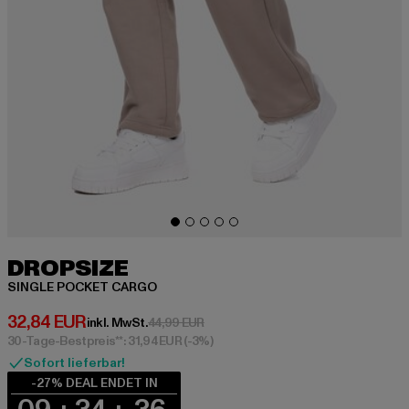
DROPSIZE
SINGLE POCKET CARGO
Derzeitiger Preis: 32,84 EUR
32,84 EUR
Aktionspreis: 44,99 EUR
inkl. MwSt.
44,99 EUR
30-Tage-Bestpreis**: 31,94 EUR
(-3%)
Sofort lieferbar!
-27% DEAL ENDET IN