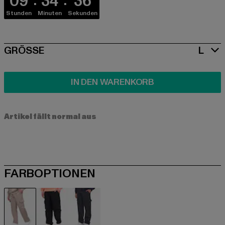
09
34
35
Stunden
Minuten
Sekunden
SIZE
GRÖSSE
L
IN DEN WARENKORB
Artikel fällt normal aus
FARBOPTIONEN