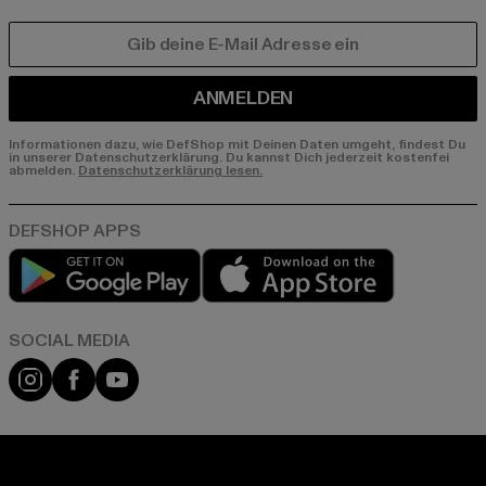
E-MAIL
ANMELDEN
Informationen dazu, wie DefShop mit Deinen Daten umgeht, findest Du
in unserer Datenschutzerklärung. Du kannst Dich jederzeit kostenfei
abmelden.
Datenschutzerklärung lesen.
Play market
App store
Instagram
Facebook
YouTube