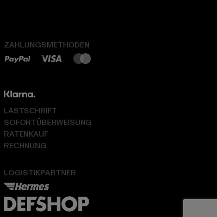
ZAHLUNGSMETHODEN
LASTSCHRIFT
SOFORTÜBERWEISUNG
RATENKAUF
RECHNUNG
LOGISTIKPARTNER