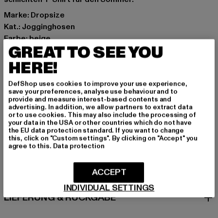
Marke: Dropsize
Kat.: Jogginghosen
Farbe: beige
GREAT TO SEE YOU
Hersteller Farbe: simply taupe
Materialzusammensetzung: 70% Baumwolle, 30%
HERE!
Polyester
DefShop uses cookies to improve your use experience,
Art.Nr: DS-CJ-010-20612
save your preferences, analyse use behaviour and to
provide and measure interest-based contents and
advertising. In addition, we allow partners to extract data
Hersteller: Dropsize GmbH |
management@dropsize.de
or to use cookies. This may also include the processing of
Motzener Straße 6 | 12277 Berlin | DE
your data in the USA or other countries which do not have
the EU data protection standard. If you want to change
this, click on "Custom settings". By clicking on "Accept" you
agree to this.
Data protection
GRÖSSE & PASSFORM
ACCEPT
PFLEGEHINWEISE
INDIVIDUAL SETTINGS
LIEFERUNG & RÜCKGABE