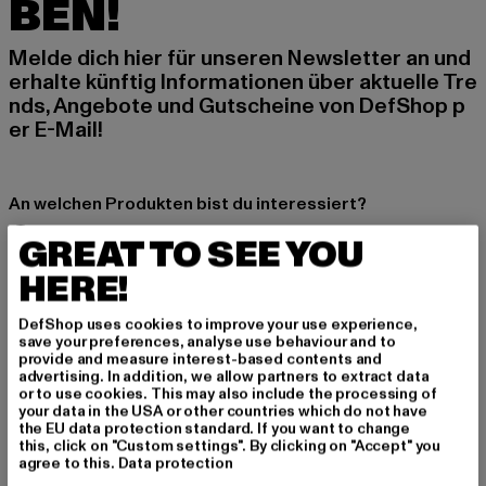
BEN!
Melde dich hier für unseren Newsletter an und
erhalte künftig Informationen über aktuelle Tre
nds, Angebote und Gutscheine von DefShop p
er E-Mail!
An welchen Produkten bist du interessiert?
MÄNNER
GREAT TO SEE YOU
FRAUEN
HERE!
DefShop uses cookies to improve your use experience,
E-MAIL
save your preferences, analyse use behaviour and to
provide and measure interest-based contents and
ANMELDEN
advertising. In addition, we allow partners to extract data
or to use cookies. This may also include the processing of
your data in the USA or other countries which do not have
Informationen dazu, wie DefShop mit Deinen Daten umgeht, findest Du
the EU data protection standard. If you want to change
in unserer Datenschutzerklärung. Du kannst Dich jederzeit kostenfei
this, click on "Custom settings". By clicking on "Accept" you
abmelden.
Datenschutzerklärung lesen.
agree to this.
Data protection