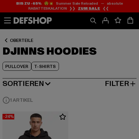
BIS ZU -65%
😲💥 Summer Sale Reloaded — absolute
Zum
Zum
Zum
RABATTESKALATION ❯❯
ZUM SALE
❮❮
Inhalt
Fußzeile
Produktraster
springen
springen
springen
OBERTEILE
DJINNS HOODIES
PULLOVER
T-SHIRTS
SORTIEREN
FILTER
BELIEBTESTE
1 ARTIKEL
-24%