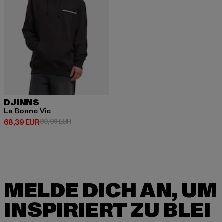
DJINNS
La Bonne Vie
Derzeitiger Preis: 68,39 EUR
Aktionspreis: 89,99 EUR
68,39 EUR
89,99 EUR
MELDE DICH AN, UM
INSPIRIERT ZU BLEI