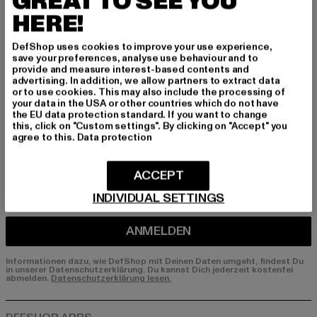
GREAT TO SEE YOU
HERE!
Melde dich hier für unseren Newsletter an und
erhalte künftig Informationen über aktuelle Tre
DefShop uses cookies to improve your use experience,
nds, Angebote und Gutscheine von DefShop p
save your preferences, analyse use behaviour and to
er E-Mail!
provide and measure interest-based contents and
advertising. In addition, we allow partners to extract data
or to use cookies. This may also include the processing of
your data in the USA or other countries which do not have
the EU data protection standard. If you want to change
An welchen Produkten bist du interessiert?
this, click on "Custom settings". By clicking on "Accept" you
agree to this.
Data protection
MÄNNER
FRAUEN
ACCEPT
INDIVIDUAL SETTINGS
E-MAIL
ANMELDEN
Informationen dazu, wie DefShop mit Deinen Daten umgeht, findest Du
in unserer Datenschutzerklärung. Du kannst Dich jederzeit kostenfei
abmelden.
Datenschutzerklärung lesen.