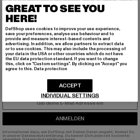
INSPIRIERT ZU BLEI
GREAT TO SEE YOU
BEN!
HERE!
Melde dich hier für unseren Newsletter an und
DefShop uses cookies to improve your use experience,
erhalte künftig Informationen über aktuelle Tre
save your preferences, analyse use behaviour and to
provide and measure interest-based contents and
nds, Angebote und Gutscheine von DefShop p
advertising. In addition, we allow partners to extract data
er E-Mail!
or to use cookies. This may also include the processing of
your data in the USA or other countries which do not have
the EU data protection standard. If you want to change
this, click on "Custom settings". By clicking on "Accept" you
agree to this.
Data protection
An welchen Produkten bist du interessiert?
MÄNNER
ACCEPT
FRAUEN
INDIVIDUAL SETTINGS
E-MAIL
ANMELDEN
Informationen dazu, wie DefShop mit Deinen Daten umgeht, findest Du
in unserer Datenschutzerklärung. Du kannst Dich jederzeit kostenfei
abmelden.
Datenschutzerklärung lesen.