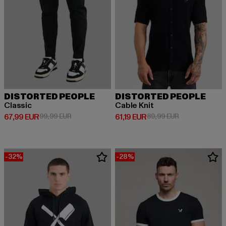
DISTORTED PEOPLE
DISTORTED PEOPLE
Classic
Cable Knit
Derzeitiger Preis: 67,99 EUR
Aktionspreis: 99,99 EUR
Derzeitiger Preis: 61,19 EUR
Aktionspreis: 
67,99 EUR
99,99 EUR
61,19 EUR
89,99 EUR
-32%
-28%