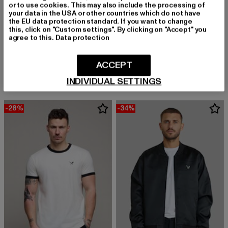
or to use cookies. This may also include the processing of
your data in the USA or other countries which do not have
the EU data protection standard. If you want to change
this, click on "Custom settings". By clicking on "Accept" you
agree to this.
Data protection
DISTORTED PEOPLE
DISTORTED PEOPLE
Inked Blades Crew Neck T-Shirt
Waffle Rib
ACCEPT
Derzeitiger Preis: 35,99 EUR
Aktionspreis: 49,99 EUR
Derzeitiger Preis: 41,99 EUR
Aktionspreis: 
35,99 EUR
49,99 EUR
41,99 EUR
59,99 EUR
INDIVIDUAL SETTINGS
-28%
-34%