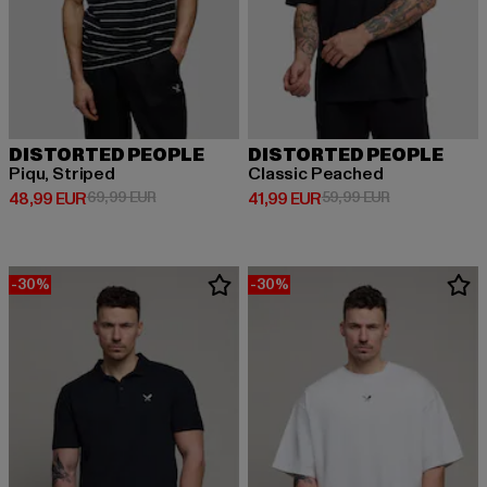
DISTORTED PEOPLE
DISTORTED PEOPLE
Piqu‚ Striped
Classic Peached
Derzeitiger Preis: 48,99 EUR
Aktionspreis: 69,99 EUR
Derzeitiger Preis: 41,99 EUR
Aktionspreis: 
48,99 EUR
69,99 EUR
41,99 EUR
59,99 EUR
-30%
-30%