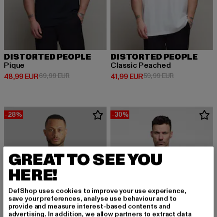
DISTORTED PEOPLE
DISTORTED PEOPLE
Pique
Classic Peached
Derzeitiger Preis: 48,99 EUR
Aktionspreis: 69,99 EUR
Derzeitiger Preis: 41,99 EUR
Aktionspreis: 
48,99 EUR
69,99 EUR
41,99 EUR
59,99 EUR
-28%
-30%
GREAT TO SEE YOU
HERE!
DefShop uses cookies to improve your use experience,
save your preferences, analyse use behaviour and to
provide and measure interest-based contents and
advertising. In addition, we allow partners to extract data