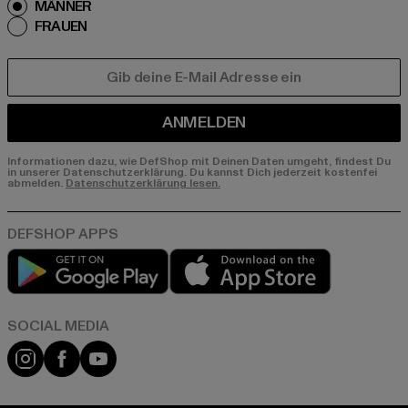
MÄNNER
FRAUEN
E-MAIL
ANMELDEN
Informationen dazu, wie DefShop mit Deinen Daten umgeht, findest Du
in unserer Datenschutzerklärung. Du kannst Dich jederzeit kostenfei
abmelden.
Datenschutzerklärung lesen.
Play market
App store
Instagram
Facebook
YouTube