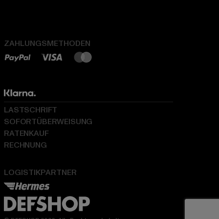
ZAHLUNGSMETHODEN
LASTSCHRIFT
SOFORTÜBERWEISUNG
RATENKAUF
RECHNUNG
LOGISTIKPARTNER