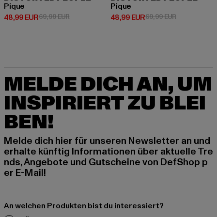
Pique
Pique
Derzeitiger Preis: 48,99 EUR
Aktionspreis: 69,99 EUR
Derzeitiger Preis: 48,99 EUR
Aktionspreis:
48,99 EUR
69,99 EUR
48,99 EUR
69,99 EUR
MELDE DICH AN, UM
INSPIRIERT ZU BLEI
BEN!
Melde dich hier für unseren Newsletter an und
erhalte künftig Informationen über aktuelle Tre
nds, Angebote und Gutscheine von DefShop p
er E-Mail!
An welchen Produkten bist du interessiert?