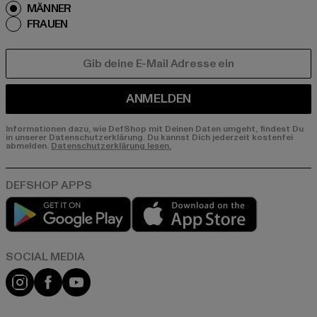
MÄNNER
FRAUEN
E-MAIL
ANMELDEN
Informationen dazu, wie DefShop mit Deinen Daten umgeht, findest Du
in unserer Datenschutzerklärung. Du kannst Dich jederzeit kostenfei
abmelden.
Datenschutzerklärung lesen.
Play market
App store
Instagram
Facebook
YouTube