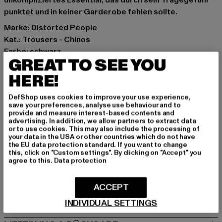
unkompliziertes Essential, das durch sein Tragegefühl
punktet und in keiner Garderobe fehlen sollte.
Marke: Distorted People
Kat.: Trousers - Chinos
Farbe: schwarz
GREAT TO SEE YOU
Hersteller Farbe: black
Materialzusammensetzung: 98% Baumwolle, 2%
HERE!
Elasthan
DefShop uses cookies to improve your use experience,
Art.Nr: DP5244-00007
save your preferences, analyse use behaviour and to
provide and measure interest-based contents and
advertising. In addition, we allow partners to extract data
Hersteller: Distorted People GmbH |
or to use cookies. This may also include the processing of
cs@distortedpeople.com
your data in the USA or other countries which do not have
the EU data protection standard. If you want to change
Lindwurmstr 122 | 80337 München | DE
this, click on "Custom settings". By clicking on "Accept" you
agree to this.
Data protection
GRÖSSE & PASSFORM
ACCEPT
PFLEGEHINWEISE
INDIVIDUAL SETTINGS