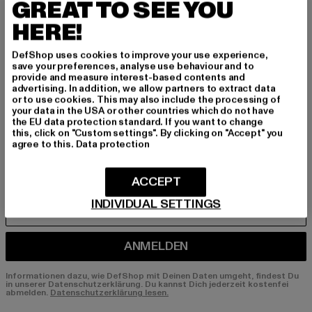
GREAT TO SEE YOU
BEN!
HERE!
Melde dich hier für unseren Newsletter an und
DefShop uses cookies to improve your use experience,
erhalte künftig Informationen über aktuelle Tre
save your preferences, analyse use behaviour and to
nds, Angebote und Gutscheine von DefShop p
provide and measure interest-based contents and
er E-Mail!
advertising. In addition, we allow partners to extract data
or to use cookies. This may also include the processing of
your data in the USA or other countries which do not have
the EU data protection standard. If you want to change
this, click on "Custom settings". By clicking on "Accept" you
An welchen Produkten bist du interessiert?
agree to this.
Data protection
MÄNNER
FRAUEN
ACCEPT
INDIVIDUAL SETTINGS
E-MAIL
ANMELDEN
Informationen dazu, wie DefShop mit Deinen Daten umgeht, findest Du
in unserer Datenschutzerklärung. Du kannst Dich jederzeit kostenfei
abmelden.
Datenschutzerklärung lesen.