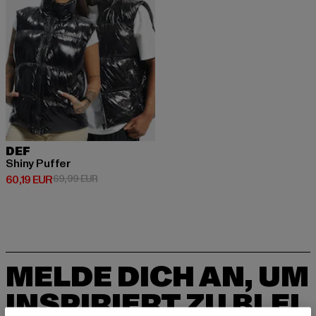
DEF
Shiny Puffer
Derzeitiger Preis: 60,19 EUR
Aktionspreis: 69,99 EUR
60,19 EUR
69,99 EUR
MELDE DICH AN, UM
INSPIRIERT ZU BLEI