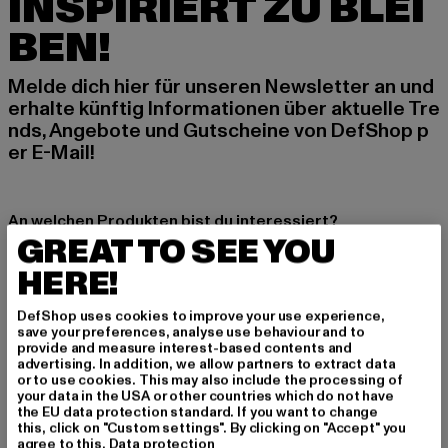
INSPIRIERT ZU BLEI
BEN!
Melde dich hier für unseren Newsletter an und
erhalte künftig Informationen über aktuelle Tre
nds, Angebote und Gutscheine von DefShop p
er E-Mail!
An welchen Produkten bist du interessiert?
GREAT TO SEE YOU
MÄNNER
HERE!
FRAUEN
DefShop uses cookies to improve your use experience,
save your preferences, analyse use behaviour and to
E-MAIL
provide and measure interest-based contents and
advertising. In addition, we allow partners to extract data
ANMELDEN
or to use cookies. This may also include the processing of
your data in the USA or other countries which do not have
the EU data protection standard. If you want to change
Informationen dazu, wie DefShop mit Deinen Daten umgeht, findest Du
this, click on "Custom settings". By clicking on "Accept" you
in unserer Datenschutzerklärung. Du kannst Dich jederzeit kostenfei
agree to this.
Data protection
abmelden.
Datenschutzerklärung lesen.