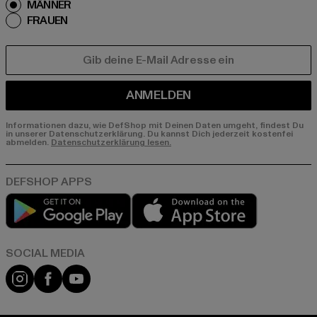
MÄNNER
FRAUEN
E-MAIL
ANMELDEN
Informationen dazu, wie DefShop mit Deinen Daten umgeht, findest Du
in unserer Datenschutzerklärung. Du kannst Dich jederzeit kostenfei
abmelden.
Datenschutzerklärung lesen.
Play market
App store
Instagram
Facebook
YouTube