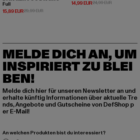
Derzeitiger Preis: 14,99 EUR
Aktionspreis: 
14,99 EUR
24,99 EUR
Full
Derzeitiger Preis: 15,89 EUR
Aktionspreis: 29,99 EUR
15,89 EUR
29,99 EUR
MELDE DICH AN, UM
INSPIRIERT ZU BLEI
BEN!
Melde dich hier für unseren Newsletter an und
erhalte künftig Informationen über aktuelle Tre
nds, Angebote und Gutscheine von DefShop p
er E-Mail!
An welchen Produkten bist du interessiert?