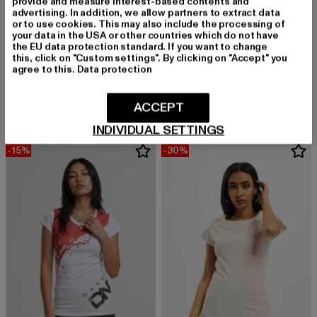
provide and measure interest-based contents and
advertising. In addition, we allow partners to extract data
or to use cookies. This may also include the processing of
your data in the USA or other countries which do not have
the EU data protection standard. If you want to change
DANGEROUS DNGRS
this, click on "Custom settings". By clicking on "Accept" you
Danger
DANGEROUS DNGRS
agree to this.
Data protection
Derzeitiger Preis: 12,00 EUR
Aktionspreis: 24,99 EUR
12,00 EUR
24,99 EUR
Dangerous DNGRS Tshirt Wallarts
Derzeitiger Preis: 13,99 EUR
Aktionspreis: 
13,99 EUR
19,99 EUR
ACCEPT
INDIVIDUAL SETTINGS
-15%
-30%