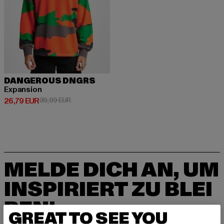
DANGEROUS DNGRS
Expansion
Derzeitiger Preis: 26,79 EUR
Aktionspreis: 39,99 EUR
26,79 EUR
39,99 EUR
MELDE DICH AN, UM
INSPIRIERT ZU BLEI
BEN!
GREAT TO SEE YOU