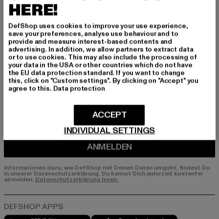
Melde dich hier für unseren Newsletter an und
HERE!
erhalte künftig Informationen über aktuelle Tre
nds, Angebote und Gutscheine von DefShop p
DefShop uses cookies to improve your use experience,
save your preferences, analyse use behaviour and to
er E-Mail!
provide and measure interest-based contents and
advertising. In addition, we allow partners to extract data
or to use cookies. This may also include the processing of
your data in the USA or other countries which do not have
An welchen Produkten bist du interessiert?
the EU data protection standard. If you want to change
this, click on "Custom settings". By clicking on "Accept" you
MÄNNER
agree to this.
Data protection
FRAUEN
ACCEPT
E-MAIL
INDIVIDUAL SETTINGS
ANMELDEN
Informationen dazu, wie DefShop mit Deinen Daten umgeht, findest Du
in unserer Datenschutzerklärung. Du kannst Dich jederzeit kostenfei
abmelden.
Datenschutzerklärung lesen.