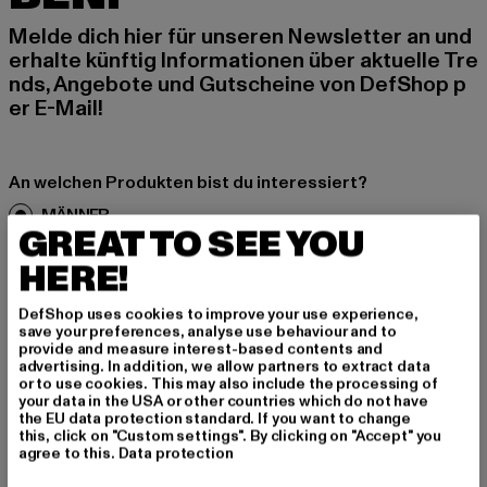
Melde dich hier für unseren Newsletter an und
erhalte künftig Informationen über aktuelle Tre
nds, Angebote und Gutscheine von DefShop p
er E-Mail!
An welchen Produkten bist du interessiert?
MÄNNER
GREAT TO SEE YOU
FRAUEN
HERE!
E-MAIL
DefShop uses cookies to improve your use experience,
save your preferences, analyse use behaviour and to
provide and measure interest-based contents and
ANMELDEN
advertising. In addition, we allow partners to extract data
or to use cookies. This may also include the processing of
your data in the USA or other countries which do not have
Informationen dazu, wie DefShop mit Deinen Daten umgeht, findest Du
in unserer Datenschutzerklärung. Du kannst Dich jederzeit kostenfei
the EU data protection standard. If you want to change
abmelden.
Datenschutzerklärung lesen.
this, click on "Custom settings". By clicking on "Accept" you
agree to this.
Data protection