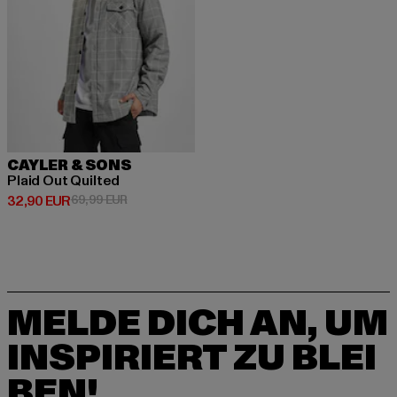
CAYLER & SONS
Plaid Out Quilted
Derzeitiger Preis: 32,90 EUR
Aktionspreis: 69,99 EUR
32,90 EUR
69,99 EUR
MELDE DICH AN, UM
INSPIRIERT ZU BLEI
BEN!