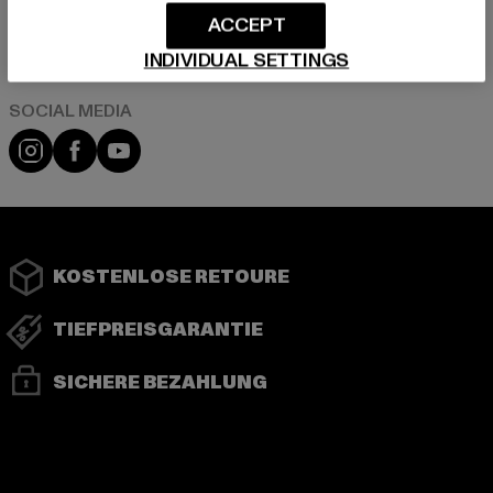
ACCEPT
Play market
App store
INDIVIDUAL SETTINGS
Instagram
Facebook
YouTube
KOSTENLOSE RETOURE
TIEFPREISGARANTIE
SICHERE BEZAHLUNG