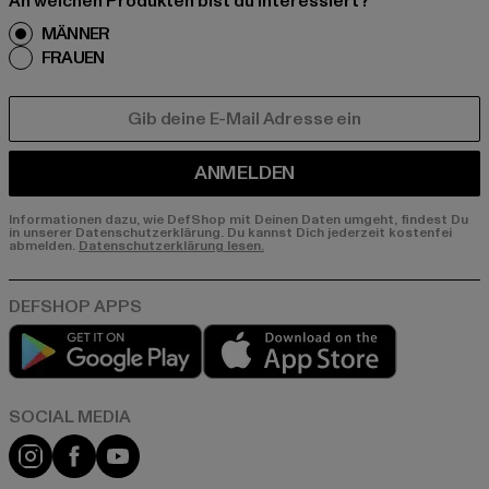
An welchen Produkten bist du interessiert?
MÄNNER
FRAUEN
E-MAIL
ANMELDEN
Informationen dazu, wie DefShop mit Deinen Daten umgeht, findest Du
in unserer Datenschutzerklärung. Du kannst Dich jederzeit kostenfei
abmelden.
Datenschutzerklärung lesen.
Play market
App store
Instagram
Facebook
YouTube