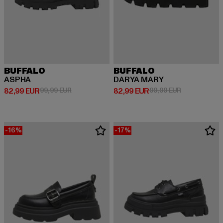
BUFFALO
BUFFALO
ASPHA
DARYA MARY
Derzeitiger Preis: 82,99 EUR
Aktionspreis: 99,99 EUR
Derzeitiger Preis: 82,99 EUR
Aktionspreis:
82,99 EUR
99,99 EUR
82,99 EUR
99,99 EUR
-16%
-17%