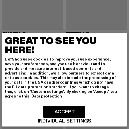
BUFFALO
BUFFALO
GREAT TO SEE YOU
MARS
ASPHA BOAT
Derzeitiger Preis: 67,19 EUR
Aktionspreis: 79,99 EUR
Derzeitiger Preis: 91,29 EUR
Aktionspreis:
67,19 EUR
79,99 EUR
91,29 EUR
109,99 EUR
HERE!
DefShop uses cookies to improve your use experience,
save your preferences, analyse use behaviour and to
-17%
-17%
provide and measure interest-based contents and
advertising. In addition, we allow partners to extract data
or to use cookies. This may also include the processing of
your data in the USA or other countries which do not have
the EU data protection standard. If you want to change
this, click on "Custom settings". By clicking on "Accept" you
agree to this.
Data protection
ACCEPT
INDIVIDUAL SETTINGS