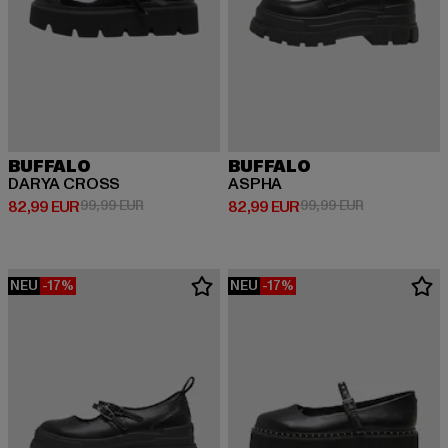
BUFFALO
BUFFALO
DARYA CROSS
ASPHA
Derzeitiger Preis: 82,99 EUR
Aktionspreis: 99,99 EUR
Derzeitiger Preis: 82,99 EUR
Aktionspreis:
82,99 EUR
99,99 EUR
82,99 EUR
99,99 EUR
NEU
-17%
NEU
-17%