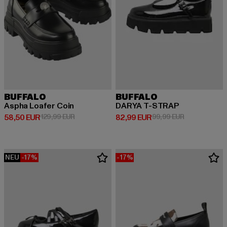
BUFFALO
BUFFALO
Aspha Loafer Coin
DARYA T-STRAP
Derzeitiger Preis: 58,50 EUR
Aktionspreis: 129,99 EUR
Derzeitiger Preis: 82,99 EUR
Aktionspreis:
58,50 EUR
129,99 EUR
82,99 EUR
99,99 EUR
NEU
-17%
-17%