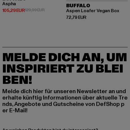
Aspha
BUFFALO
Derzeitiger Preis: 105,29 EUR
Aktionspreis: 129,99 EUR
105,29 EUR
129,99 EUR
Aspen Loafer Vegan Box
Derzeitiger Preis: 72,79 EUR
72,79 EUR
MELDE DICH AN, UM
INSPIRIERT ZU BLEI
BEN!
Melde dich hier für unseren Newsletter an und
erhalte künftig Informationen über aktuelle Tre
nds, Angebote und Gutscheine von DefShop p
er E-Mail!