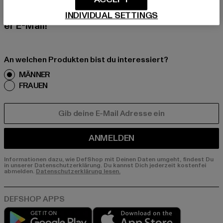
erhalte künftig Informationen über aktuelle Tre
nds, Angebote und Gutscheine von DefShop p
INDIVIDUAL SETTINGS
er E-Mail!
An welchen Produkten bist du interessiert?
MÄNNER
FRAUEN
E-MAIL
ANMELDEN
Informationen dazu, wie DefShop mit Deinen Daten umgeht, findest Du
in unserer Datenschutzerklärung. Du kannst Dich jederzeit kostenfei
abmelden.
Datenschutzerklärung lesen.
Play market
App store