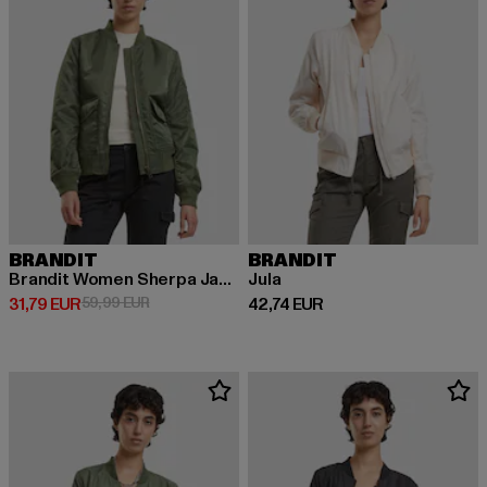
BRANDIT
BRANDIT
Brandit Women Sherpa Jacket
Jula
Derzeitiger Preis: 31,79 EUR
Aktionspreis: 59,99 EUR
Derzeitiger Preis: 42,74 EUR
31,79 EUR
59,99 EUR
42,74 EUR