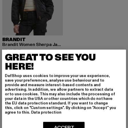
BRANDIT
Brandit Women Sherpa Jacket
Derzeitiger Preis: 58,19 EUR
58,19 EUR
GREAT TO SEE YOU
HERE!
DefShop uses cookies to improve your use experience,
save your preferences, analyse use behaviour and to
provide and measure interest-based contents and
MELDE DICH AN, UM
advertising. In addition, we allow partners to extract data
or to use cookies. This may also include the processing of
INSPIRIERT ZU BLEI
your data in the USA or other countries which do not have
the EU data protection standard. If you want to change
this, click on "Custom settings". By clicking on "Accept" you
BEN!
agree to this.
Data protection
Melde dich hier für unseren Newsletter an und
ACCEPT