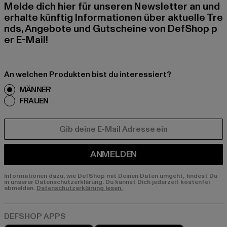
Melde dich hier für unseren Newsletter an und
erhalte künftig Informationen über aktuelle Tre
nds, Angebote und Gutscheine von DefShop p
er E-Mail!
An welchen Produkten bist du interessiert?
MÄNNER
FRAUEN
E-MAIL
ANMELDEN
Informationen dazu, wie DefShop mit Deinen Daten umgeht, findest Du
in unserer Datenschutzerklärung. Du kannst Dich jederzeit kostenfei
abmelden.
Datenschutzerklärung lesen.