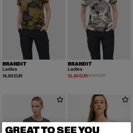
BRANDIT
BRANDIT
Ladies
Ladies
Derzeitiger Preis: 14,99 EUR
Derzeitiger Preis: 13,49 EUR
Aktionspreis: 
14,99 EUR
13,49 EUR
14,99 EUR
GREAT TO SEE YOU