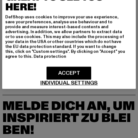
HERE!
DefShop uses cookies to improve your use experience,
save your preferences, analyse use behaviour and to
provide and measure interest-based contents and
advertising. In addition, we allow partners to extract data
or to use cookies. This may also include the processing of
your data in the USA or other countries which do not have
the EU data protection standard. If you want to change
BRANDIT
BRANDIT
this, click on "Custom settings". By clicking on "Accept" you
Ladies
Ladies
agree to this.
Data protection
Derzeitiger Preis: 12,99 EUR
Derzeitiger Preis: 12,99 EUR
12,99 EUR
12,99 EUR
ACCEPT
INDIVIDUAL SETTINGS
MELDE DICH AN, UM
INSPIRIERT ZU BLEI
BEN!