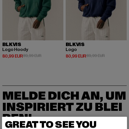
BLKVIS
BLKVIS
Logo Hoody
Logo
Derzeitiger Preis: 80,99 EUR
Aktionspreis: 89,99 EUR
Derzeitiger Preis: 80,99 EUR
Aktionspreis:
80,99 EUR
89,99 EUR
80,99 EUR
89,99 EUR
MELDE DICH AN, UM
INSPIRIERT ZU BLEI
BEN!
GREAT TO SEE YOU