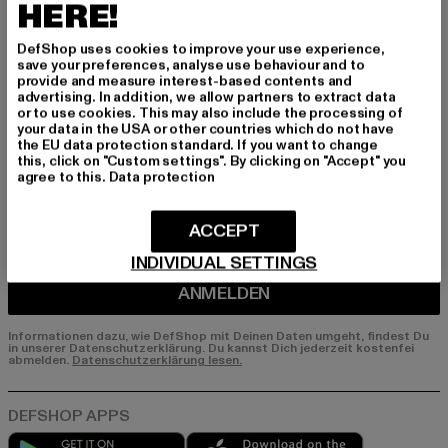
Melde dich hier für unseren Newsletter an und
HERE!
erhalte künftig Informationen über aktuelle Tre
nds, Angebote und Gutscheine von DefShop p
DefShop uses cookies to improve your use experience,
er E-Mail!
save your preferences, analyse use behaviour and to
provide and measure interest-based contents and
advertising. In addition, we allow partners to extract data
or to use cookies. This may also include the processing of
your data in the USA or other countries which do not have
An welchen Produkten bist du interessiert?
the EU data protection standard. If you want to change
this, click on "Custom settings". By clicking on "Accept" you
MÄNNER
agree to this.
Data protection
FRAUEN
ACCEPT
E-MAIL
INDIVIDUAL SETTINGS
ANMELDEN
Informationen dazu, wie DefShop mit Deinen Daten umgeht, findest Du
in unserer Datenschutzerklärung. Du kannst Dich jederzeit kostenfei
abmelden.
Datenschutzerklärung lesen.
Play market
App store