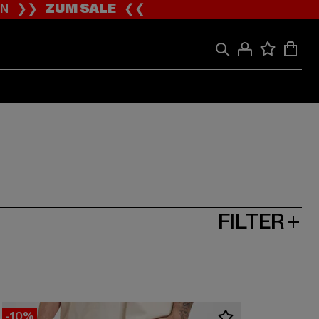
ION ❯❯
ZUM SALE
❮❮
FILTER
-10%