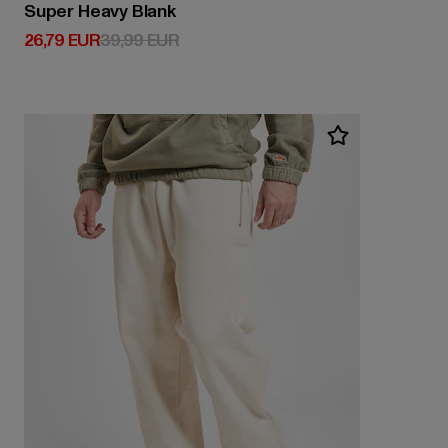
Super Heavy Blank
Derzeitiger Preis: 26,79 EUR
Aktionspreis: 39,99 EUR
26,79 EUR
39,99 EUR