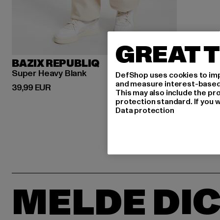
GREAT T
BAZIX REPUBLIQ
Super Heavy Blank
DefShop uses cookies to imp
and measure interest-based c
Derzeitiger Preis: 39,99 EUR
39,99 EUR
This may also include the pr
protection standard. If you w
Data protection
MELDE DIC