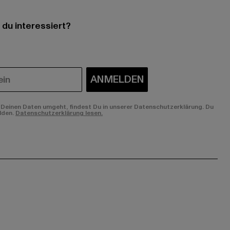
 du interessiert?
ANMELDEN
Deinen Daten umgeht, findest Du in unserer Datenschutzerklärung. Du
lden.
Datenschutzerklärung lesen.