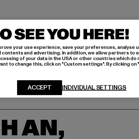
O SEE YOU HERE!
rove your use experience, save your preferences, analyse u
ontents and advertising. In addition, we allow partners to e
ocessing of your data in the USA or other countries which do 
ant to change this, click on "Custom settings". By clicking on 
ACCEPT
INDIVIDUAL SETTINGS
H AN,