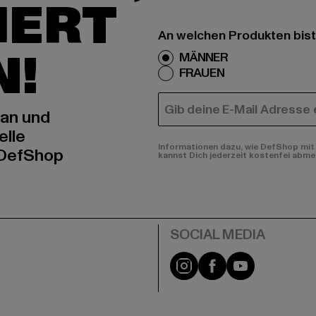
IERT
An welchen Produkten bist
N!
MÄNNER
FRAUEN
E-MAIL
 an und
elle
Informationen dazu, wie DefShop mit 
 DefShop
kannst Dich jederzeit kostenfei abme
e
Instagram
Facebook
YouTube