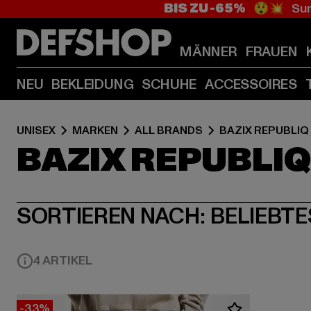
BIS ZU -65%
😲💥 Sum
MÄNNER
FRAUEN
NEU
BEKLEIDUNG
SCHUHE
ACCESSOIRES
UNISEX
MARKEN
ALL BRANDS
BAZIX REPUBLIQ
BAZIX REPUBLI
SORTIEREN NACH:
BELIEBTE
4 ARTIKEL
-33%