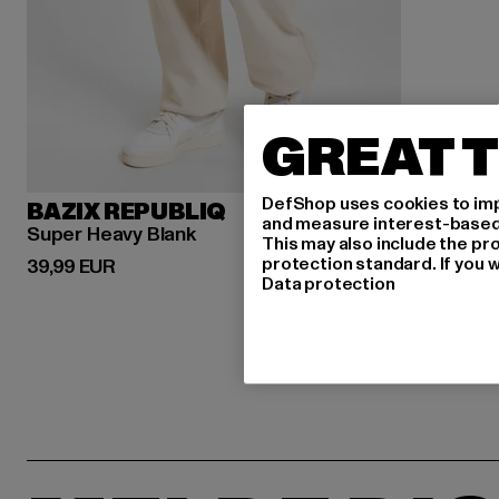
GREAT T
DefShop uses cookies to imp
BAZIX REPUBLIQ
and measure interest-based c
Super Heavy Blank
This may also include the pr
protection standard. If you w
Derzeitiger Preis: 39,99 EUR
39,99 EUR
Data protection