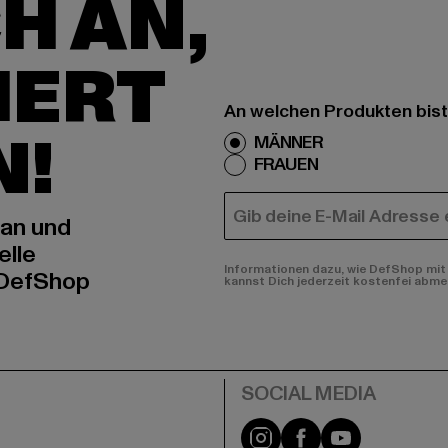
H AN,
IERT
An welchen Produkten bist
N!
MÄNNER
FRAUEN
E-MAIL
 an und
elle
Informationen dazu, wie DefShop mit 
 DefShop
kannst Dich jederzeit kostenfei abme
e
Instagram
Facebook
YouTube