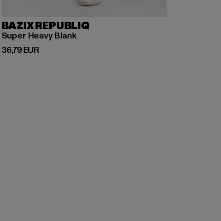
BAZIX REPUBLIQ
Super Heavy Blank
Derzeitiger Preis: 36,79 EUR
36,79 EUR