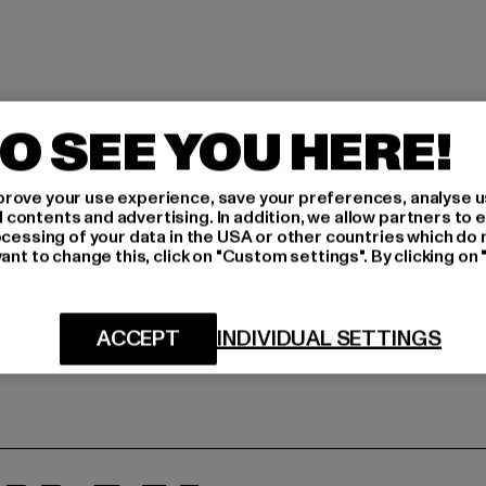
O SEE YOU HERE!
rove your use experience, save your preferences, analyse u
ontents and advertising. In addition, we allow partners to e
ocessing of your data in the USA or other countries which do 
ant to change this, click on "Custom settings". By clicking on 
ACCEPT
INDIVIDUAL SETTINGS