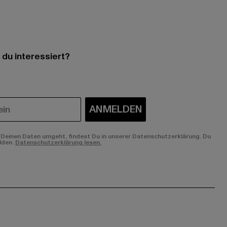
 du interessiert?
ANMELDEN
Deinen Daten umgeht, findest Du in unserer Datenschutzerklärung. Du
lden.
Datenschutzerklärung lesen.