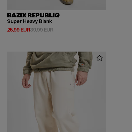
BAZIX REPUBLIQ
Super Heavy Blank
Derzeitiger Preis: 25,99 EUR
Aktionspreis: 39,99 EUR
25,99 EUR
39,99 EUR