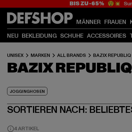
BIS ZU -65%
😲💥 Sum
MÄNNER
FRAUEN
NEU
BEKLEIDUNG
SCHUHE
ACCESSOIRES
UNISEX
MARKEN
ALL BRANDS
BAZIX REPUBLIQ
BAZIX REPUBLI
JOGGINGHOSEN
SORTIEREN NACH:
BELIEBTE
4 ARTIKEL