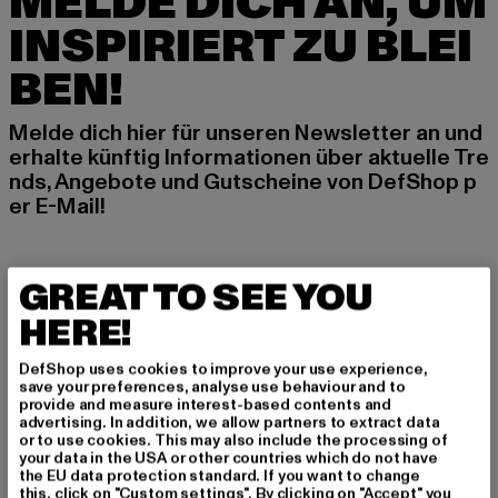
MELDE DICH AN, UM
INSPIRIERT ZU BLEI
BEN!
Melde dich hier für unseren Newsletter an und
erhalte künftig Informationen über aktuelle Tre
nds, Angebote und Gutscheine von DefShop p
er E-Mail!
An welchen Produkten bist du interessiert?
GREAT TO SEE YOU
MÄNNER
HERE!
FRAUEN
DefShop uses cookies to improve your use experience,
save your preferences, analyse use behaviour and to
provide and measure interest-based contents and
E-MAIL
advertising. In addition, we allow partners to extract data
or to use cookies. This may also include the processing of
ANMELDEN
your data in the USA or other countries which do not have
the EU data protection standard. If you want to change
this, click on "Custom settings". By clicking on "Accept" you