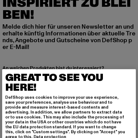
INSPIRIERT ZU BLEI
BEN!
Melde dich hier für unseren Newsletter an und
erhalte künftig Informationen über aktuelle Tre
nds, Angebote und Gutscheine von DefShop p
er E-Mail!
An welchen Produkten bist du interessiert?
GREAT TO SEE YOU
MÄNNER
HERE!
FRAUEN
DefShop uses cookies to improve your use experience,
save your preferences, analyse use behaviour and to
E-MAIL
provide and measure interest-based contents and
advertising. In addition, we allow partners to extract data
ANMELDEN
or to use cookies. This may also include the processing of
your data in the USA or other countries which do not have
the EU data protection standard. If you want to change
Informationen dazu, wie DefShop mit Deinen Daten umgeht, findest Du
this, click on "Custom settings". By clicking on "Accept" you
in unserer Datenschutzerklärung. Du kannst Dich jederzeit kostenfei
agree to this.
Data protection
abmelden.
Datenschutzerklärung lesen.