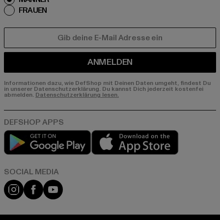
FRAUEN
E-MAIL
ANMELDEN
Informationen dazu, wie DefShop mit Deinen Daten umgeht, findest Du
in unserer Datenschutzerklärung. Du kannst Dich jederzeit kostenfei
abmelden.
Datenschutzerklärung lesen.
Play market
App store
Instagram
Facebook
YouTube