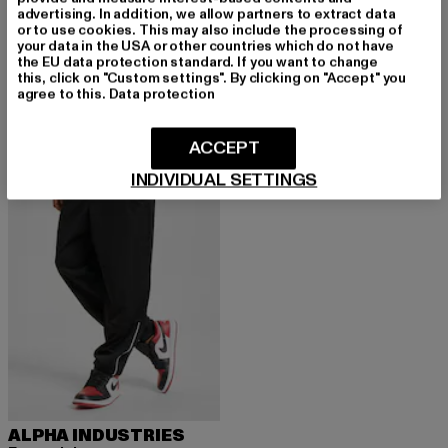
advertising. In addition, we allow partners to extract data
or to use cookies. This may also include the processing of
ALPHA INDUSTRIES
ALPHA INDUSTRIES
your data in the USA or other countries which do not have
Basic Short Small Logo II
PP
the EU data protection standard. If you want to change
Derzeitiger Preis: 53,99 EUR
Derzeitiger Preis: 43,19 EUR
Aktionspreis: 
53,99 EUR
43,19 EUR
59,99 EUR
this, click on "Custom settings". By clicking on "Accept" you
agree to this.
Data protection
ACCEPT
INDIVIDUAL SETTINGS
ALPHA INDUSTRIES