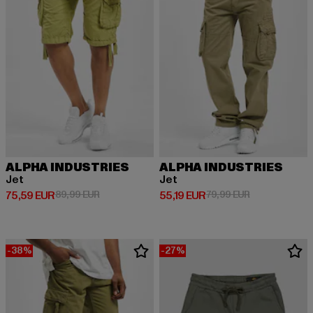
ALPHA INDUSTRIES
ALPHA INDUSTRIES
Jet
Jet
Derzeitiger Preis: 75,59 EUR
Aktionspreis: 89,99 EUR
Derzeitiger Preis: 55,19 EUR
Aktionspreis: 
75,59 EUR
89,99 EUR
55,19 EUR
79,99 EUR
-38%
-27%