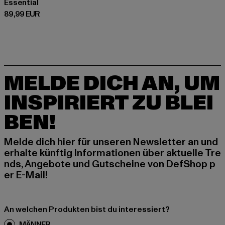
Essential
Derzeitiger Preis: 89,99 EUR
89,99 EUR
MELDE DICH AN, UM
INSPIRIERT ZU BLEI
BEN!
Melde dich hier für unseren Newsletter an und
erhalte künftig Informationen über aktuelle Tre
nds, Angebote und Gutscheine von DefShop p
er E-Mail!
An welchen Produkten bist du interessiert?
MÄNNER