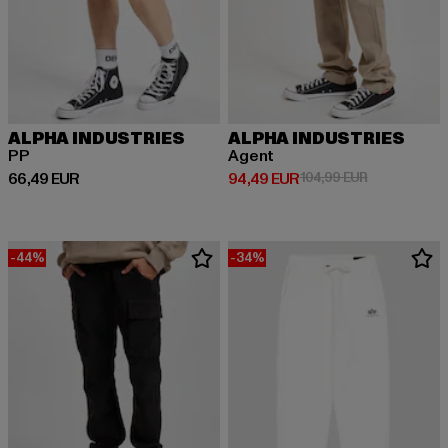
ALPHA INDUSTRIES
ALPHA INDUSTRIES
PP
Agent
Derzeitiger Preis: 66,49 EUR
Derzeitiger Preis: 94,49 EUR
Aktionspreis
66,49 EUR
94,49 EUR
104,99 EUR
-44%
-34%