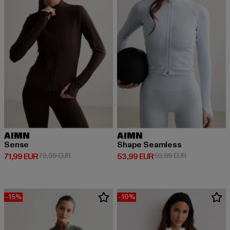
AIMN
AIMN
Sense
Shape Seamless
Derzeitiger Preis: 71,99 EUR
Aktionspreis: 79,99 EUR
Derzeitiger Preis: 53,99 EUR
Aktionspreis:
71,99 EUR
79,99 EUR
53,99 EUR
59,99 EUR
-15%
-10%