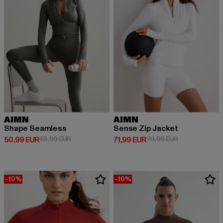
AIMN
AIMN
Shape Seamless
Sense Zip Jacket
Derzeitiger Preis: 50,99 EUR
Aktionspreis: 59,99 EUR
Derzeitiger Preis: 71,99 EUR
Aktionspreis: 
50,99 EUR
59,99 EUR
71,99 EUR
79,99 EUR
-10%
-10%