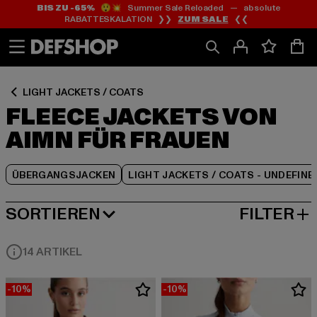
BIS ZU -65%
😲💥 Summer Sale Reloaded — absolute
Zum
Zum
Zum
RABATTESKALATION ❯❯
ZUM SALE
❮❮
Inhalt
Fußzeile
Produktraster
springen
springen
springen
LIGHT JACKETS / COATS
FLEECE JACKETS VON
AIMN FÜR FRAUEN
ÜBERGANGSJACKEN
LIGHT JACKETS / COATS - UNDEFINE
SORTIEREN
FILTER
BELIEBTESTE
14 ARTIKEL
-10%
-10%