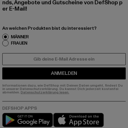
nds, Angebote und Gutscheine von DefShop p
er E-Mail!
An welchen Produkten bist du interessiert?
MÄNNER
FRAUEN
E-MAIL
ANMELDEN
Informationen dazu, wie DefShop mit Deinen Daten umgeht, findest Du
in unserer Datenschutzerklärung. Du kannst Dich jederzeit kostenfei
abmelden.
Datenschutzerklärung lesen.
Play market
App store