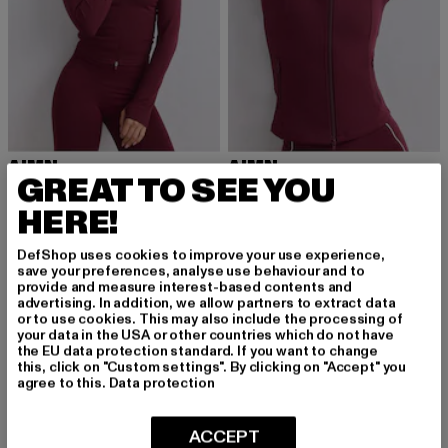
AIMN
AIMN
GREAT TO SEE YOU
Shape Seamless
Sense
Derzeitiger Preis: 53,99 EUR
Aktionspreis: 59,99 EUR
Derzeitiger Preis: 71,99 EUR
Aktionspreis: 
53,99 EUR
59,99 EUR
71,99 EUR
79,99 EUR
HERE!
DefShop uses cookies to improve your use experience,
save your preferences, analyse use behaviour and to
-10%
-10%
provide and measure interest-based contents and
advertising. In addition, we allow partners to extract data
or to use cookies. This may also include the processing of
your data in the USA or other countries which do not have
the EU data protection standard. If you want to change
this, click on "Custom settings". By clicking on "Accept" you
agree to this.
Data protection
ACCEPT