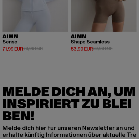
AIMN
AIMN
Sense
Shape Seamless
Derzeitiger Preis: 71,99 EUR
Aktionspreis: 79,99 EUR
Derzeitiger Preis: 53,99 EUR
Aktionspreis:
71,99 EUR
79,99 EUR
53,99 EUR
59,99 EUR
MELDE DICH AN, UM
INSPIRIERT ZU BLEI
BEN!
Melde dich hier für unseren Newsletter an und
erhalte künftig Informationen über aktuelle Tre