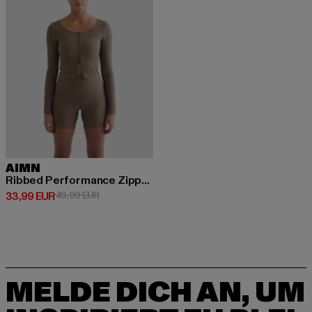
AIMN
Ribbed Performance Zipped
Derzeitiger Preis: 33,99 EUR
Aktionspreis: 49,99 EUR
33,99 EUR
49,99 EUR
MELDE DICH AN, UM