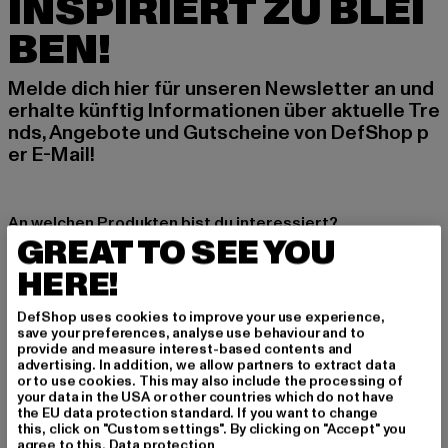
INSPIRIERT ZU BLEI
BEN!
Melde dich hier für unseren Newsletter an und
erhalte künftig Informationen über aktuelle Tre
nds, Angebote und Gutscheine von DefShop p
er E-Mail!
An welchen Produkten bist du interessiert?
GREAT TO SEE YOU
MÄNNER
HERE!
FRAUEN
DefShop uses cookies to improve your use experience,
save your preferences, analyse use behaviour and to
E-MAIL
provide and measure interest-based contents and
advertising. In addition, we allow partners to extract data
ANMELDEN
or to use cookies. This may also include the processing of
your data in the USA or other countries which do not have
the EU data protection standard. If you want to change
Informationen dazu, wie DefShop mit Deinen Daten umgeht, findest Du
this, click on "Custom settings". By clicking on "Accept" you
in unserer Datenschutzerklärung. Du kannst Dich jederzeit kostenfei
agree to this.
Data protection
abmelden.
Datenschutzerklärung lesen.