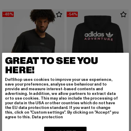
-48%
-54%
GREAT TO SEE YOU
HERE!
DefShop uses cookies to improve your use experience,
save your preferences, analyse use behaviour and to
provide and measure interest-based contents and
advertising. In addition, we allow partners to extract data
ADIDAS
ADIDAS
or to use cookies. This may also include the processing of
R.Y.V. Basic
ADV ST
your data in the USA or other countries which do not have
Derzeitiger Preis: 20,79 EUR
Aktionspreis: 39,99 EUR
Derzeitiger Preis: 36,80 EUR
Aktionspreis:
20,79 EUR
39,99 EUR
36,80 EUR
79,99 EUR
the EU data protection standard. If you want to change
this, click on "Custom settings". By clicking on "Accept" you
agree to this.
Data protection
-57%
-60%