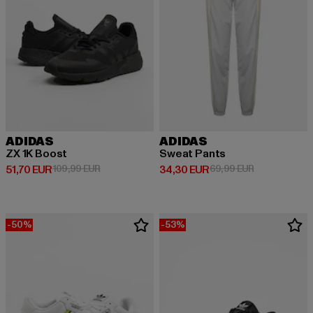
ADIDAS
ADIDAS
ZX 1K Boost
Sweat Pants
Derzeitiger Preis: 51,70 EUR
Aktionspreis: 109,99 EUR
Derzeitiger Preis: 34,30 EUR
Aktionspreis:
51,70 EUR
109,99 EUR
34,30 EUR
69,99 EUR
-50%
-53%