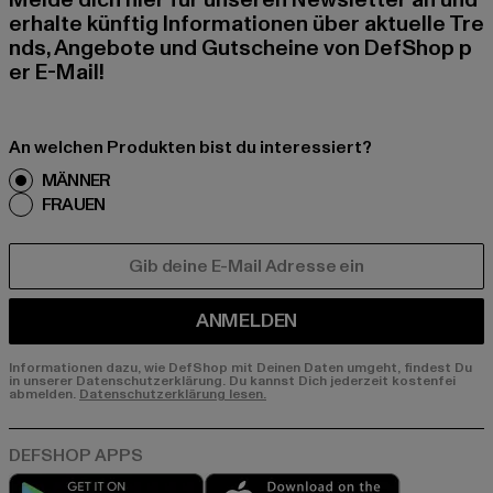
Melde dich hier für unseren Newsletter an und
erhalte künftig Informationen über aktuelle Tre
nds, Angebote und Gutscheine von DefShop p
er E-Mail!
An welchen Produkten bist du interessiert?
MÄNNER
FRAUEN
E-MAIL
ANMELDEN
Informationen dazu, wie DefShop mit Deinen Daten umgeht, findest Du
in unserer Datenschutzerklärung. Du kannst Dich jederzeit kostenfei
abmelden.
Datenschutzerklärung lesen.
Play market
App store