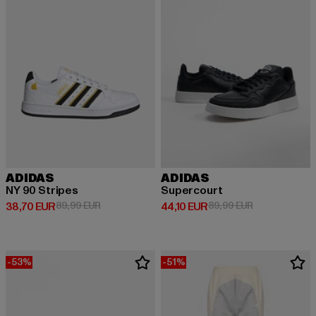
ADIDAS
ADIDAS
NY 90 Stripes
Supercourt
Derzeitiger Preis: 38,70 EUR
Aktionspreis: 89,99 EUR
Derzeitiger Preis: 44,10 EUR
Aktionspreis: 
38,70 EUR
89,99 EUR
44,10 EUR
89,99 EUR
-53%
-51%