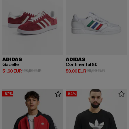
ADIDAS
ADIDAS
Gazelle
Continental 80
Derzeitiger Preis: 51,60 EUR
Aktionspreis: 128,99 EUR
Derzeitiger Preis: 50,00 EUR
Aktionspreis:
51,60 EUR
128,99 EUR
50,00 EUR
99,99 EUR
-57%
-54%