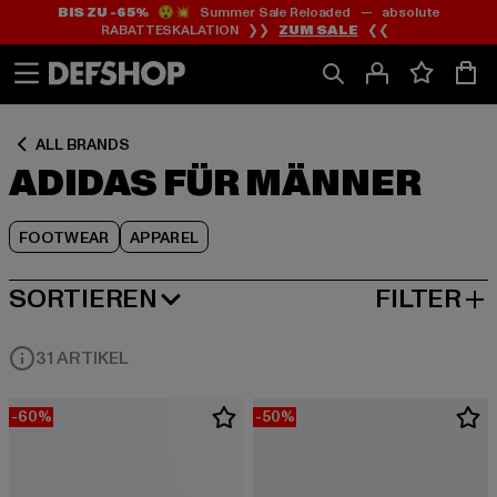
BIS ZU -65%
😲💥 Summer Sale Reloaded — absolute
Zum
Zum
Zum
RABATTESKALATION ❯❯
ZUM SALE
❮❮
Inhalt
Fußzeile
Produktraster
springen
springen
springen
ALL BRANDS
ADIDAS FÜR MÄNNER
FOOTWEAR
APPAREL
SORTIEREN
FILTER
BELIEBTESTE
31 ARTIKEL
-60%
-50%