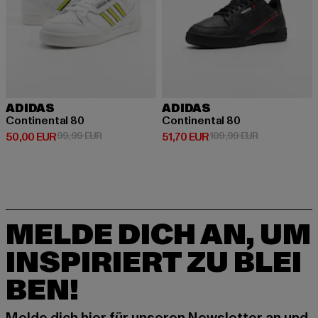
ADIDAS
ADIDAS
Continental 80
Continental 80
Derzeitiger Preis: 50,00 EUR
Aktionspreis: 99,99 EUR
Derzeitiger Preis: 51,70 EUR
Aktionspreis:
50,00 EUR
99,99 EUR
51,70 EUR
109,99 EUR
MELDE DICH AN, UM
INSPIRIERT ZU BLEI
BEN!