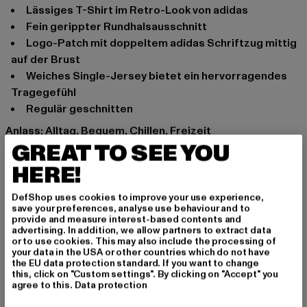
Lässiges T-Shirt im Retro-Look von adidas
Fein gerippter Rundhalsausschnitt
Logo-Patch mit doppeltem adidas Schriftzug mittig
auf der Brust
Weiches Single-Jersey bietet ein hervorragendes
Tragegefühl
Regulär geschnitten
Anlass: Alltag, Bequem, Chillen, Freizeit
GREAT TO SEE YOU
Ausschnitt: Rundhals
Ärmelart: Kurzarm
HERE!
Marke: adidas
Kat.: T-Shirts
DefShop uses cookies to improve your use experience,
save your preferences, analyse use behaviour and to
Farbe: schwarz
provide and measure interest-based contents and
Hersteller Farbe: black
advertising. In addition, we allow partners to extract data
or to use cookies. This may also include the processing of
Materialzusammensetzung: 100% Baumwolle
your data in the USA or other countries which do not have
Art.Nr: HC9470-00007
the EU data protection standard. If you want to change
this, click on "Custom settings". By clicking on "Accept" you
agree to this.
Data protection
Hersteller: Adidas AG |