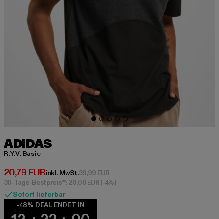
ADIDAS
R.Y.V. Basic
Derzeitiger Preis: 20,79 EUR
20,79 EUR
Aktionspreis: 39,99 EUR
inkl. MwSt.
39,99 EUR
30-Tage-Bestpreis**: 20,00 EUR
(-4%)
Sofort lieferbar!
-48% DEAL ENDET IN