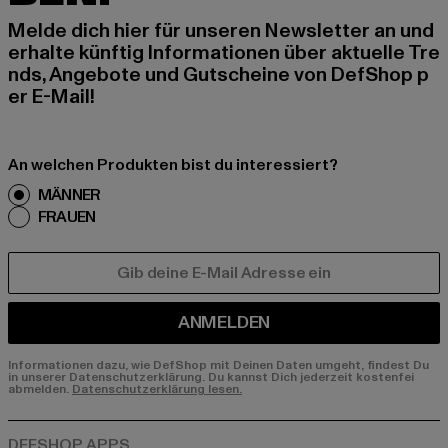
Melde dich hier für unseren Newsletter an und
erhalte künftig Informationen über aktuelle Tre
nds, Angebote und Gutscheine von DefShop p
er E-Mail!
An welchen Produkten bist du interessiert?
MÄNNER
FRAUEN
E-MAIL
ANMELDEN
Informationen dazu, wie DefShop mit Deinen Daten umgeht, findest Du
in unserer Datenschutzerklärung. Du kannst Dich jederzeit kostenfei
abmelden.
Datenschutzerklärung lesen.