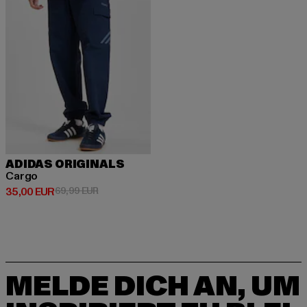
ADIDAS ORIGINALS
Cargo
Derzeitiger Preis: 35,00 EUR
Aktionspreis: 69,99 EUR
35,00 EUR
69,99 EUR
MELDE DICH AN, UM