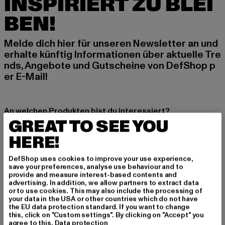
INSPIRIERT ZU BLEI
BEN!
Melde dich hier für unseren Newsletter an und
erhalte künftig Informationen über aktuelle Tre
nds, Angebote und Gutscheine von DefShop p
er E-Mail!
An welchen Produkten bist du interessiert?
GREAT TO SEE YOU
MÄNNER
HERE!
FRAUEN
DefShop uses cookies to improve your use experience,
save your preferences, analyse use behaviour and to
E-MAIL
provide and measure interest-based contents and
advertising. In addition, we allow partners to extract data
ANMELDEN
or to use cookies. This may also include the processing of
your data in the USA or other countries which do not have
the EU data protection standard. If you want to change
Informationen dazu, wie DefShop mit Deinen Daten umgeht, findest Du
this, click on "Custom settings". By clicking on "Accept" you
in unserer Datenschutzerklärung. Du kannst Dich jederzeit kostenfei
agree to this.
Data protection
abmelden.
Datenschutzerklärung lesen.