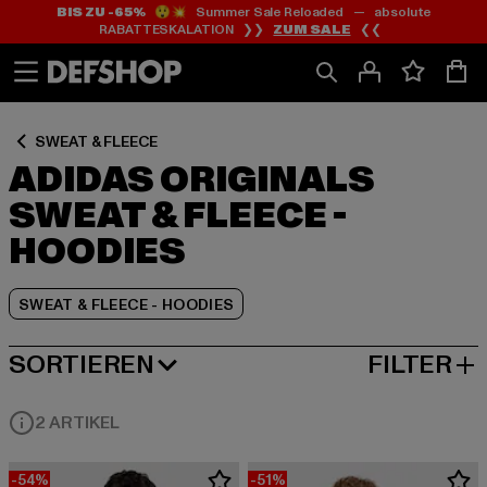
BIS ZU -65%
😲💥 Summer Sale Reloaded — absolute
Zum
Zum
Zum
RABATTESKALATION ❯❯
ZUM SALE
❮❮
Inhalt
Fußzeile
Produktraster
springen
springen
springen
SWEAT & FLEECE
ADIDAS ORIGINALS
SWEAT & FLEECE -
HOODIES
SWEAT & FLEECE - HOODIES
SORTIEREN
FILTER
BELIEBTESTE
2 ARTIKEL
-54%
-51%