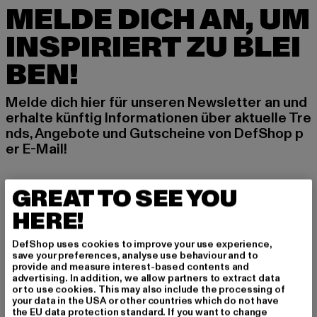
MELDE DICH AN, UM
INSPIRIERT ZU BLEI
BEN!
Melde dich hier für unseren Newsletter an und
erhalte künftig Informationen über aktuelle Tre
nds, Angebote und Gutscheine von DefShop p
er E-Mail!
GREAT TO SEE YOU
An welchen Produkten bist du interessiert?
HERE!
MÄNNER
FRAUEN
DefShop uses cookies to improve your use experience,
save your preferences, analyse use behaviour and to
provide and measure interest-based contents and
E-MAIL
advertising. In addition, we allow partners to extract data
or to use cookies. This may also include the processing of
your data in the USA or other countries which do not have
ANMELDEN
the EU data protection standard. If you want to change