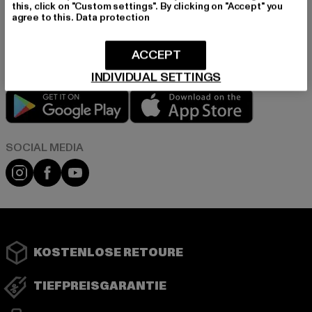
this, click on "Custom settings". By clicking on "Accept" you
agree to this.
Data protection
Informationen dazu, wie DefShop mit Deinen Daten umgeht, findest Du
in unserer Datenschutzerklärung. Du kannst Dich jederzeit kostenfei
abmelden.
Datenschutzerklärung lesen.
ACCEPT
INDIVIDUAL SETTINGS
Play market
App store
Instagram
Facebook
YouTube
KOSTENLOSE RETOURE
TIEFPREISGARANTIE