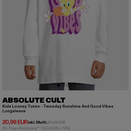
ABSOLUTE CULT
Kids Looney Tunes - Tweeday Sunshine And Good Vibes
Longsleeve
Derzeitiger Preis: 20,99 EUR
20,99 EUR
Aktionspreis: 27,99 EUR
inkl. MwSt.
27,99 EUR
30-Tage-Bestpreis**: 12,04 EUR
(-75%)