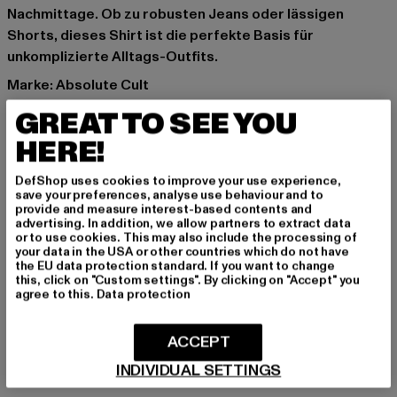
Nachmittage. Ob zu robusten Jeans oder lässigen
Shorts, dieses Shirt ist die perfekte Basis für
unkomplizierte Alltags-Outfits.
Marke: Absolute Cult
Kat.: Long Sleeves
GREAT TO SEE YOU
Farbe: weiß
HERE!
Hersteller Farbe: white
Materialzusammensetzung: 100% Baumwolle
DefShop uses cookies to improve your use experience,
Art.Nr: MP502347-00220
save your preferences, analyse use behaviour and to
provide and measure interest-based contents and
advertising. In addition, we allow partners to extract data
Hersteller: TB International GmbH |
info@tbint.de
or to use cookies. This may also include the processing of
your data in the USA or other countries which do not have
Dr.-Robert-Murjahn-Straße 7 | 64372 Ober-Ramstadt |
the EU data protection standard. If you want to change
DE
this, click on "Custom settings". By clicking on "Accept" you
agree to this.
Data protection
GRÖSSE & PASSFORM
ACCEPT
INDIVIDUAL SETTINGS
PFLEGEHINWEISE