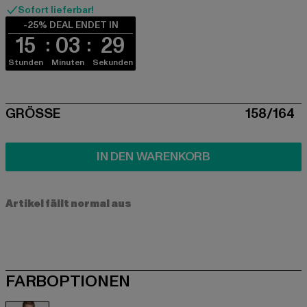
Sofort lieferbar!
-25% DEAL ENDET IN
15
03
28
Stunden
Minuten
Sekunden
SIZE
GRÖSSE
158/164
IN DEN WARENKORB
Artikel fällt normal aus
FARBOPTIONEN