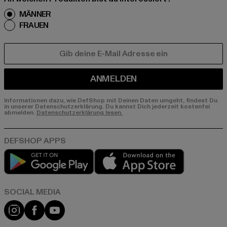
MÄNNER
FRAUEN
E-MAIL
ANMELDEN
Informationen dazu, wie DefShop mit Deinen Daten umgeht, findest Du
in unserer Datenschutzerklärung. Du kannst Dich jederzeit kostenfei
abmelden.
Datenschutzerklärung lesen.
Play market
App store
Instagram
Facebook
YouTube