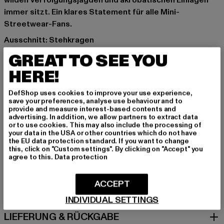
wilden Verfolgungsjagden und akrobatischen Einlagen
immer sitzt. Ein klares Statement für alle Mini-
Streetwear-Fans.
Ausschnitt: Stehkragen
Marke: Absolute Cult
GREAT TO SEE YOU
Kat.: Long Sleeves
HERE!
Farbe: schwarz
Hersteller Farbe: black
DefShop uses cookies to improve your use experience,
Materialzusammensetzung: 100% Baumwolle
save your preferences, analyse use behaviour and to
provide and measure interest-based contents and
Art.Nr: MP5008610-00007
advertising. In addition, we allow partners to extract data
or to use cookies. This may also include the processing of
your data in the USA or other countries which do not have
Hersteller: TB International GmbH |
info@tbint.de
the EU data protection standard. If you want to change
Dr.-Robert-Murjahn-Straße 7 | 64372 Ober-Ramstadt |
this, click on "Custom settings". By clicking on "Accept" you
agree to this.
Data protection
DE
ACCEPT
GRÖSSE & PASSFORM
INDIVIDUAL SETTINGS
LIEFERUNG & RÜCKGABE