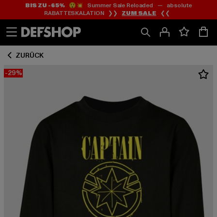
BIS ZU -65%
😲💥 Summer Sale Reloaded — absolute
Zum
Zum
RABATTESKALATION ❯❯
ZUM SALE
❮❮
Inhalt
Fußzeile
springen
springen
ZURÜCK
-29%