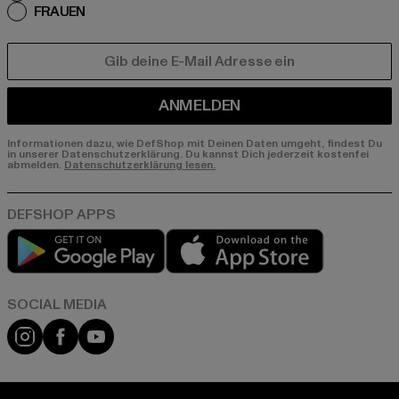
FRAUEN
E-MAIL
ANMELDEN
Informationen dazu, wie DefShop mit Deinen Daten umgeht, findest Du
in unserer Datenschutzerklärung. Du kannst Dich jederzeit kostenfei
abmelden.
Datenschutzerklärung lesen.
Play market
App store
Instagram
Facebook
YouTube