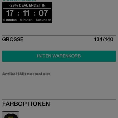
-29% DEAL ENDET IN
17
11
06
Stunden
Minuten
Sekunden
SIZE
GRÖSSE
134/140
IN DEN WARENKORB
Artikel fällt normal aus
FARBOPTIONEN