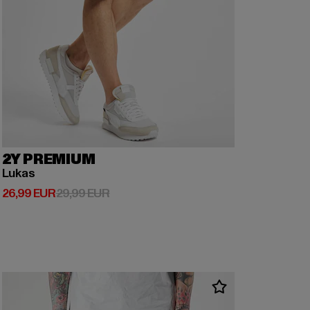
2Y PREMIUM
Lukas
Derzeitiger Preis: 26,99 EUR
Aktionspreis: 29,99 EUR
26,99 EUR
29,99 EUR