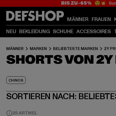
BIS ZU -65%
😲💥 Sum
MÄNNER
FRAUEN
NEU
BEKLEIDUNG
SCHUHE
ACCESSOIRES
MÄNNER
MARKEN
BELIEBTESTE MARKEN
2Y P
SHORTS VON 2Y
CHINOS
SORTIEREN NACH:
BELIEBTE
25 ARTIKEL