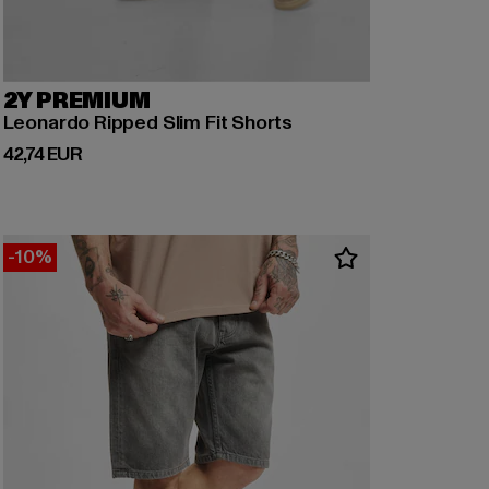
2Y PREMIUM
Leonardo Ripped Slim Fit Shorts
Derzeitiger Preis: 42,74 EUR
42,74 EUR
-10%