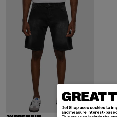
GREAT T
DefShop uses cookies to imp
and measure interest-based c
This may also include the pr