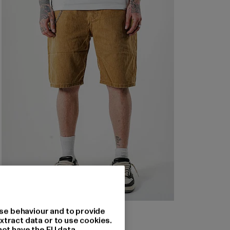
2Y PREMIUM
se behaviour and to provide
Basic
xtract data or to use cookies.
not have the EU data