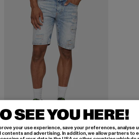
O SEE YOU HERE!
2Y PREMIUM
rove your use experience, save your preferences, analyse u
Destroyed
ontents and advertising. In addition, we allow partners to e
ocessing of your data in the USA or other countries which do 