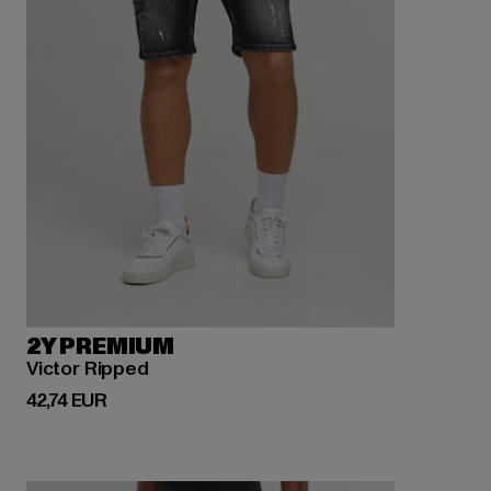
2Y PREMIUM
Victor Ripped
Derzeitiger Preis: 42,74 EUR
42,74 EUR