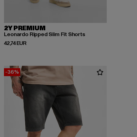
2Y PREMIUM
Leonardo Ripped Slim Fit Shorts
Derzeitiger Preis: 42,74 EUR
42,74 EUR
-36%