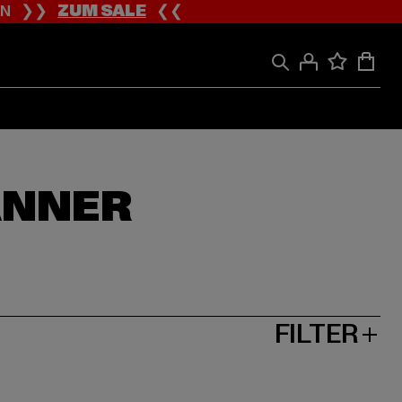
ION ❯❯
ZUM SALE
❮❮
ÄNNER
FILTER