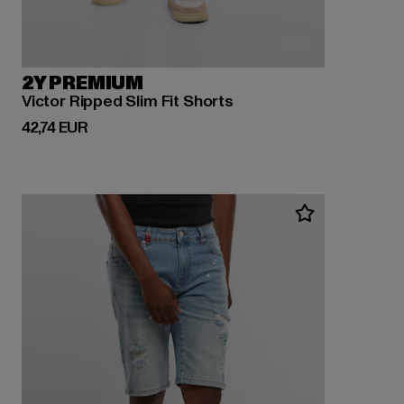
2Y PREMIUM
Victor Ripped Slim Fit Shorts
Derzeitiger Preis: 42,74 EUR
42,74 EUR