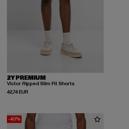
2Y PREMIUM
Victor Ripped Slim Fit Shorts
Derzeitiger Preis: 42,74 EUR
42,74 EUR
-40%