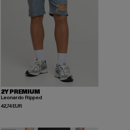
2Y PREMIUM
Leonardo Ripped
Derzeitiger Preis: 42,74 EUR
42,74 EUR