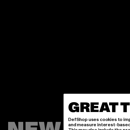
GREAT T
DefShop uses cookies to imp
and measure interest-based c
This may also include the pr