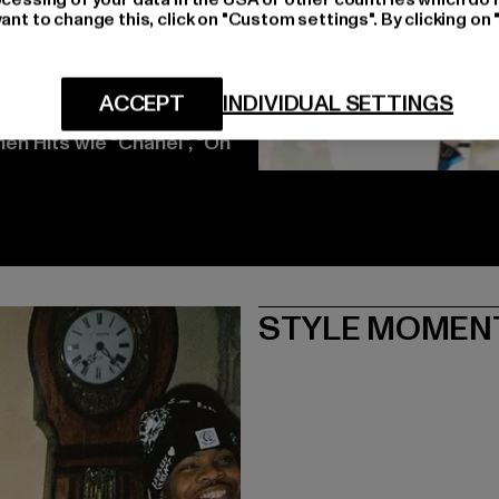
ant to change this, click on "Custom settings". By clicking on 
 Rappern wie Lil Baby
fänge von Lil Baby, da er
ACCEPT
INDIVIDUAL SETTINGS
päter zahlreiche Features
en Hits wie "Chanel", "Oh
STYLE MOMEN