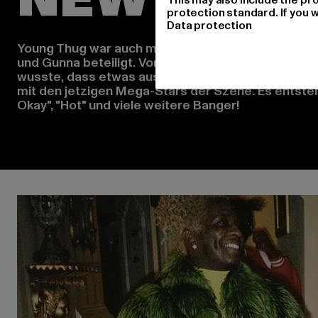
protection standard. If you w
Data protection
Young Thug war auch maßgeblich an dem Erfolg von
und Gunna beteiligt. Vor allem unterstützt er die An
wusste, dass etwas aus ihm wird. So folgen auch s
mit den jetzigen Mega-Stars der Szene. Es entsteh
Okay", "Hot" und viele weitere Banger!