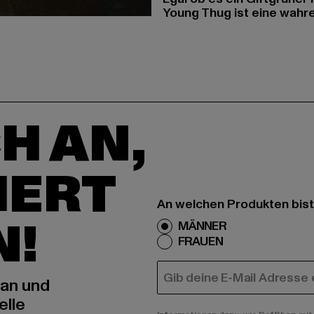
Young Thug ist eine wah
H AN,
IERT
An welchen Produkten bist
N!
MÄNNER
FRAUEN
E-MAIL
 an und
elle